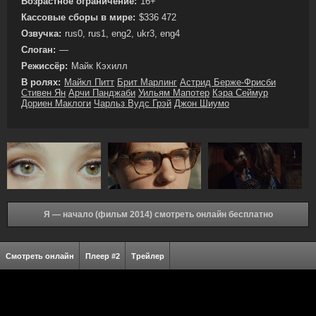
Возрастное ограничение:
16+
Кассовые сборы в мире:
$336 472
Озвучка:
rus0, rus1, eng2, ukr3, eng4
Слоган:
—
Режиссёр:
Майк Кэхилл
В ролях:
Майкл Питт
Брит Марлинг
Астрид Берже-Фрисби
Стивен Ян
Арчи Панджаби
Уильям Мапотер
Кэра Сеймур
Дориен Маклоги
Чарльз Вудс Грэй
Джон Шиумо
Я — начало (фильм 2014) смотреть онлайн бесплатно
Смотреть онлайн
Плеер #2
Трейлер