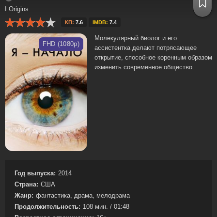
I Origins
КП:
7.6
IMDB:
7.4
Молекулярный биолог и его
FHD (1080p)
ассистентка делают потрясающее
открытие, способное коренным образом
изменить современное общество.
Год выпуска:
2014
Страна:
США
Жанр:
фантастика, драма, мелодрама
Продолжительность:
108 мин. / 01:48