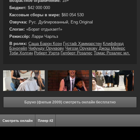
Возрастное ограничение:
18+
Бюджет:
$42 000 000
Кассовые сборы в мире:
$60 054 530
Озвучка:
Рус. Дублированный, Eng.Original
Слоган:
«Борат отдыхает!»
Режиссёр:
Ларри Чарльз
В ролях:
Саша Барон Коэн
Густаф Хаммарстен
Клиффорд
Бэнэгейл
Чибунду Оруквову
Чигози Оруквову
Джош Мейерс
Тоби Холгин
Роберт Уэрта
Гилберт Розалес
Томас Розалес мл.
Бруно (фильм 2009) смотреть онлайн бесплатно
Смотреть онлайн
Плеер #2