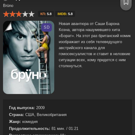
Brüno
КП:
5.8
IMDB:
5.8
Новая авантюра от Саши Барона
SD
Коэна, автора нашумевшего хита
«Борат». На этот раз британский комик
изображает из себя телеведущего
австрийского канала для
гомосексуалистов и ставит в неловкие
ситуации всех, кому придется с ним
столкнуться.
Год выпуска:
2009
Страна:
США, Великобритания
Жанр:
комедия
Продолжительность:
81 мин. / 01:21