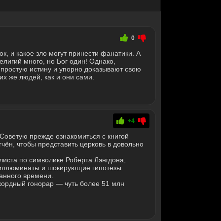
0
к, и какое зло могут принести фанатики. А
елигий много, но Бог один! Однако,
 простую истину и упорно доказывают свою
их же людей, как и они сами.
+4
Советую прежде ознакомиться с книгой
гчён, чтобы представить церковь в довольно
алиста по символике Роберта Лэнгдона,
, иллюминаты и шокирующие гипотезы
анного времени.
кордный гонорар — чуть более 51 млн