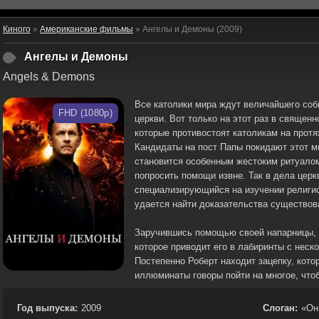
Киного
»
Американские фильмы
» Ангелы и Демоны (2009)
Ангелы и Демоны
Angels & Demons
Все католики мира ждут величайшего соб
FHD (1080p)
церкви. Вот только на этот раз в свяще
которые противостоят католикам на прот
Кандидаты на пост Папы покидают этот м
становится особенным жестоким ритуалом.
попросить помощи извне. Так в дела цер
специализирующийся на изучении религи
удается найти доказательства существов
Заручившись помощью своей напарницы, 
которое приводит его в лабиринты с нес
Постепенно Роберт находит зацепку, кото
иллюминаты говоры пойти на многое, что
Год выпуска:
2009
Слоган:
«Он