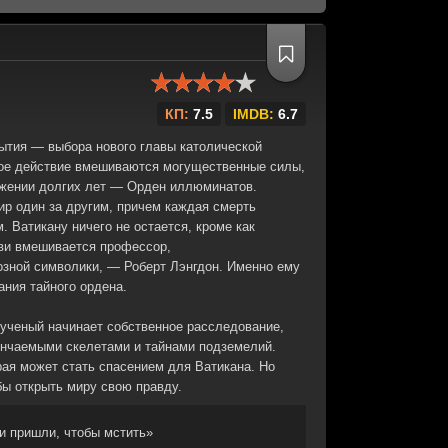
КП:
7.5
IMDB:
6.7
ытия — выбора нового главы католической
нное действие вмешиваются могущественные силы,
яжении долгих лет — Орден иллюминатов.
ир один за другим, причем каждая смерть
 Ватикану ничего не остается, кроме как
кви вмешивается профессор,
озной символики, — Роберт Лэнгдон. Именно ему
ания тайного ордена.
ученый начинает собственное расследование,
кончаемыми скелетами и тайнами подземелий.
рая может стать спасением для Ватикана. Но
бы открыть миру свою правду.
и пришли, чтобы мстить»