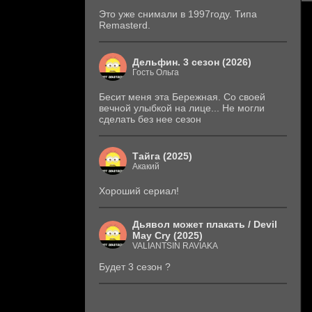
Это уже снимали в 1997году. Типа
Remasterd.
Дельфин. 3 сезон (2026)
Гость Ольга
Бесит меня эта Бережная. Со своей
вечной улыбкой на лице... Не могли
сделать без нее сезон
Тайга (2025)
Акакий
Хороший сериал!
Дьявол может плакать / Devil
May Cry (2025)
VALIANTSIN RAVIAKA
Будет 3 сезон ?