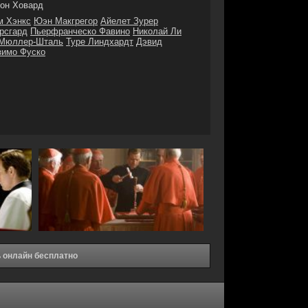
он Ховард
м Хэнкс
Юэн Макгрегор
Айелет Зурер
рсгард
Пьерфранческо Фавино
Николай Ли
Мюллер-Шталь
Туре Линдхардт
Дэвид
зимо Фуско
 онлайн бесплатно