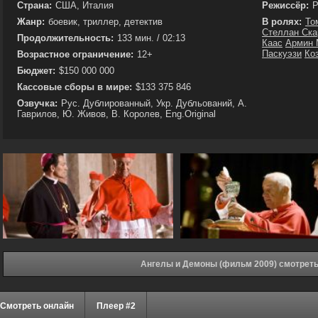
Страна:
США, Италия
Режиссёр:
Р
Жанр:
боевик, триллер, детектив
В ролях:
То
Стеллан Ска
Продолжительность:
133 мин. / 02:13
Каас
Армин 
Паскуэзи
Ко
Возрастное ограничение:
12+
Бюджет:
$150 000 000
Кассовые сборы в мире:
$133 375 846
Озвучка:
Рус. Дублированный, Укр. Дубльований, А.
Гаврилов, Ю. Живов, В. Королев, Eng.Original
Ангелы и Демоны (фильм 2009) смотреть
Смотреть онлайн
Плеер #2