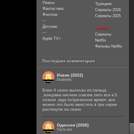
Ужасы
Турецкие
Фантастика
Сериалы 2026
Фэнтези
Сериалы 2025
—
Детские
Netflix
—
Сериалы
Apple TV+
Netflix
Фильмы Netflix
Последние комментарии
Извне (2022)
Dushnila
Блин 4 сезон высосан из пальца
,концовка ниочем совсем,типо все в 5
сезоне ,мда потраченное время ,все
можно это было вместить в три серии
растянули на сезон
Одиссея (2026)
Гость leo