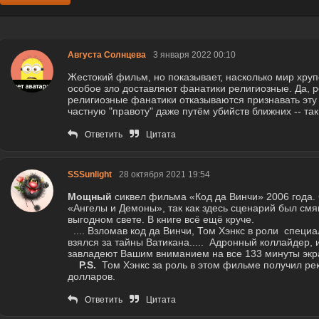
Августа Солнцева
3 января 2022 00:10
Жестокий фильм, но показывает, насколько мир хрупо
особое зло доставляют фанатики религиозные. Да, р
религиозные фанатики отказываются признавать эту
частную "правоту" даже путём убийств ближних -- так
Ответить
Цитата
SSSunlight
28 октября 2021 19:54
Мощный
сиквел фильма «Код да Винчи» 2006 года. 
«Ангелы и Демоны», так как здесь сценарий был смя
выгодном свете. В книге всё ещё круче.
.... Взломав код да Винчи, Том Хэнкс в роли специ
взялся за тайны Ватикана..... Адронный коллайдер
завладеют Вашим вниманием на все 133 минуты экр
P.S.
Том Хэнкс за роль в этом фильме получил ре
долларов.
Ответить
Цитата