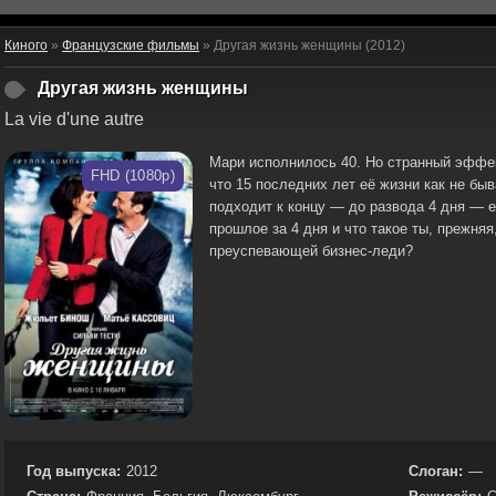
Киного
»
Французские фильмы
» Другая жизнь женщины (2012)
Другая жизнь женщины
La vie d'une autre
Мари исполнилось 40. Но странный эффе
FHD (1080p)
что 15 последних лет её жизни как не бы
подходит к концу — до развода 4 дня — 
прошлое за 4 дня и что такое ты, прежняя
преуспевающей бизнес-леди?
Год выпуска:
2012
Слоган:
—