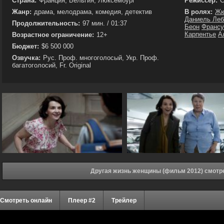
Страна:
Франция, Бельгия, Люксембург
Режиссёр:
С
Жанр:
драма, мелодрама, комедия, детектив
В ролях:
Жю
Даниель Ле
Продолжительность:
97 мин. / 01:37
Беон
Франсу
Карпентье
А
Возрастное ограничение:
12+
Бюджет:
$6 500 000
Озвучка:
Рус. Проф. многоголосый, Укр. Проф.
багатоголосий, Fr. Original
Другая жизнь женщины (фильм 2012) смотр
Смотреть онлайн
Плеер #2
Трейлер