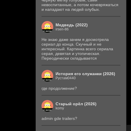
черную метку голубым, сами
невоспитанные, а потом кочевряжаться
и нападают на людей олубых.
Медведь (2022)
irsen-86
Не знаю даже зачем я досмотрела
сериал до конца. Скучный и не
интересный. Картинка всего сериала
серая, девятая и утопическая.
Переодически складывается
История его служанки (2026)
Рустам0440
где продолжение?
Старый орёл (2026)
komy
admin gde trailers?