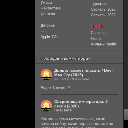
Ужасы
Турецкие
Фантастика
Сериалы 2026
Фэнтези
Сериалы 2025
—
Детские
Netflix
—
Сериалы
Apple TV+
Netflix
Фильмы Netflix
Последние комментарии
Дьявол может плакать / Devil
May Cry (2025)
VALIANTSIN RAVIAKA
Будет 3 сезон ?
Сокровища императора. 3
сезон (2026)
Гость Катя
Кошкины сами мстительные, сами
начали войну, сами первые поставили