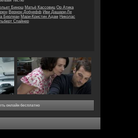
ильви Тестю
льет Бинош
Матьё Кассовиц
Ор Атика
брюн
Вернон Добчефф
Иви Дашари-Ле
а Берлеан
Мари-Кристин Адам
Николас
льберт Спайнер
еть онлайн бесплатно