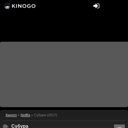
Киного
»
Netflix
» Субура (2017)
Субура