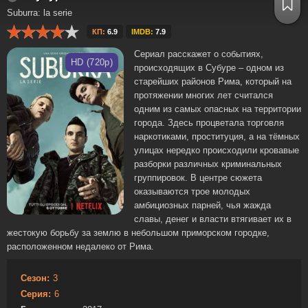
Suburra: la serie
КП:
6.9
IMDB:
7.9
Сериал расскажет о событиях,
HD (720p)
происходящих в Субуре – одном из
старейших районов Рима, который на
протяжении многих лет считался
одним из самых опасных на территории
города. Здесь процветала торговля
наркотиками, проституция, а на тёмных
улицах нередко происходили кровавые
разборки различных криминальных
группировок. В центре сюжета
оказываются трое молодых
амбициозных парней, чья жажда
славы, денег и власти втягивает их в
жестокую борьбу за землю в небольшом приморском городке,
расположенном недалеко от Рима.
Сезон:
3
Серия:
6