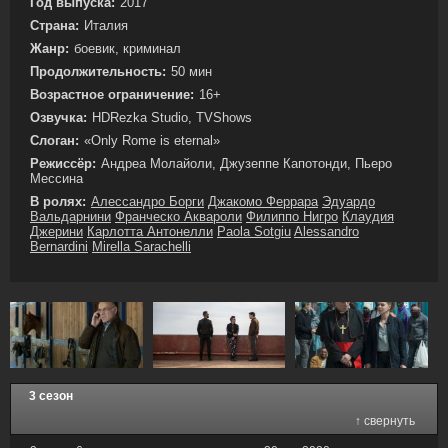
Год выпуска:
2017
Страна:
Италия
Жанр:
боевик, криминал
Продолжительность:
50 мин
Возрастное ограничение:
16+
Озвучка:
HDRezka Studio, TVShows
Слоган:
«Only Rome is eternal»
Режиссёр:
Андреа Молайоли, Джузеппе Капотонди, Пьеро
Мессина
В ролях:
Алессандро Борги
Джакомо Феррара
Эдуардо
Вальдарнини
Франческо Аквароли
Филиппо Нигро
Клаудия
Джерини
Карлотта Антонелли
Paola Sotgiu
Alessandro
Bernardini
Mirella Sarachelli
3 сезон
↑ свернуть