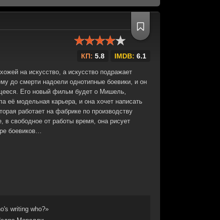
КП:
5.8
IMDB:
6.1
охожей на искусство, а искусство подражает
ему до смерти надоели однотипные боевики, и он
щееся. Его новый фильм будет о Мишель,
а её модельная карьера, и она хочет написать
оторая работает на фабрике по производству
 в свободное от работы время, она рисует
ере боевиков…
's writing who?»