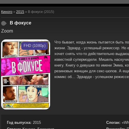
Киного
»
2015
» В фокусе (2015)
В фокусе
Zoom
Что бывает, когда жизнь пытается быть п
FHD (1080p)
жизни. Эдвард - успешный режиссер. Но 
хочет снять что-то действительно выдаю
известной супермодели. Мишель наскучил
книгу. Книгу о девушке по имени Эмма, к
резиновых женщин для секс-шопов. А еще,
комикс об… Эдварде - успешном режисс
Год выпуска:
2015
Слоган:
«Who