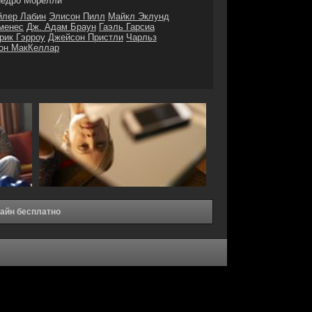
едро Морелли
йлер Лабин
Элисон Пилл
Майкл Эклунд
менес
Дж. Адам Браун
Гаэль Гарсиа
рик Гэрроу
Джейсон Пристли
Чарльз
он МакКеллар
лайн бесплатно