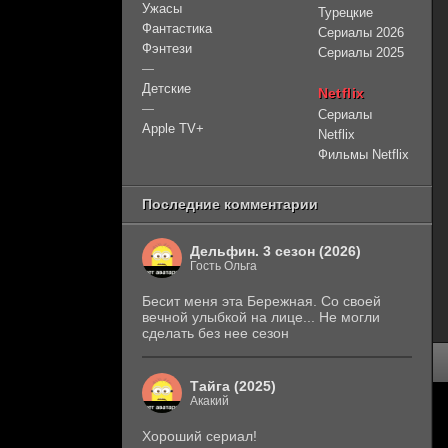
Ужасы
Турецкие
Фантастика
Сериалы 2026
Фэнтези
Сериалы 2025
—
Детские
Netflix
—
Сериалы
Apple TV+
Netflix
Фильмы Netflix
Последние комментарии
Дельфин. 3 сезон (2026)
Гость Ольга
Бесит меня эта Бережная. Со своей
вечной улыбкой на лице... Не могли
сделать без нее сезон
Тайга (2025)
Акакий
Хороший сериал!