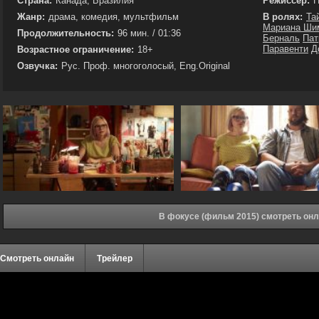
Страна:
Канада, Бразилия
Режиссёр:
П
Жанр:
драма, комедия, мультфильм
В ролях:
Та
Мариана Ши
Продолжительность:
96 мин. / 01:36
Берналь
Пат
Паравенти
Д
Возрастное ограничение:
18+
Озвучка:
Рус. Проф. многоголосый, Eng.Original
В фокусе (фильм 2015) смотреть он
Смотреть онлайн
Трейлер