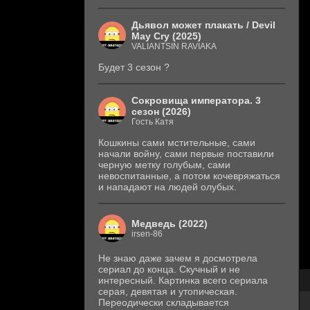
Дьявол может плакать / Devil
May Cry (2025)
VALIANTSIN RAVIAKA
Будет 3 сезон ?
Сокровища императора. 3
сезон (2026)
Гость Катя
Кошкины сами мстительные, сами
начали войну, сами первые поставили
черную метку голубым, сами
невоспитанные, а потом кочевряжаться
и нападают на людей олубых.
Медведь (2022)
irsen-86
Не знаю даже зачем я досмотрела
сериал до конца. Скучный и не
интересный. Картинка всего сериала
серая, девятая и утопическая.
Переодически складывается