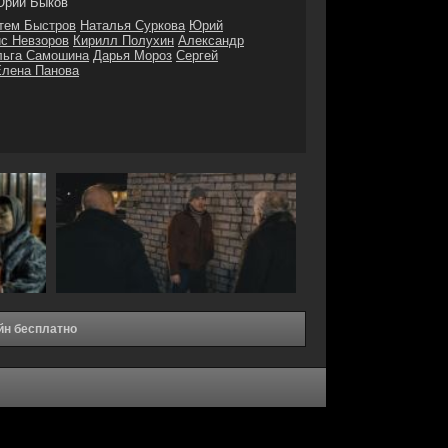
рий Быков
тем Быстров
Наталья Суркова
Юрий
с Невзоров
Кирилл Полухин
Александр
ьга Самошина
Дарья Мороз
Сергей
Елена Панова
йн бесплатно