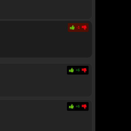
-1
+6
+6