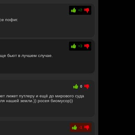
+7
се пофиг.
+3
еще бьют в лучшем случае.
0
 лет лижет путлеру и ещё до мирового суда
ля нашей земли.)) росея биомусор))
-1