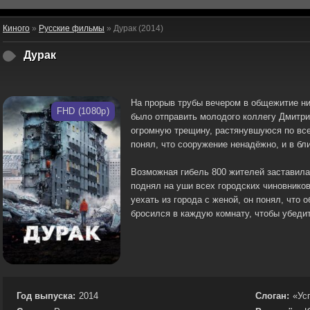
Киного
»
Русские фильмы
» Дурак (2014)
Дурак
На прорыв трубы вечером в общежитие ник
FHD (1080p)
было отправить молодого коллегу Дмитри
огромную трещину, растянувшуюся по все
понял, что сооружение ненадёжно, и в бл
Возможная гибель 800 жителей заставил
поднял на уши всех городских чиновников
уехать из города с женой, он понял, что
бросился в каждую комнату, чтобы убедит
Год выпуска:
2014
Слоган:
«Ус