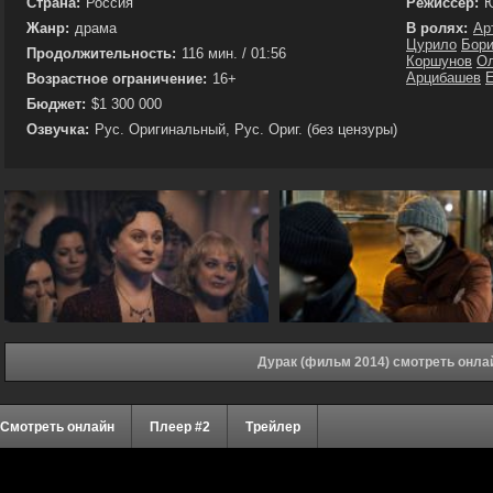
Страна:
Россия
Режиссёр:
Ю
Жанр:
драма
В ролях:
Ар
Цурило
Бори
Продолжительность:
116 мин. / 01:56
Коршунов
Ол
Арцибашев
Возрастное ограничение:
16+
Бюджет:
$1 300 000
Озвучка:
Рус. Оригинальный, Рус. Ориг. (без цензуры)
Дурак (фильм 2014) смотреть онла
Смотреть онлайн
Плеер #2
Трейлер