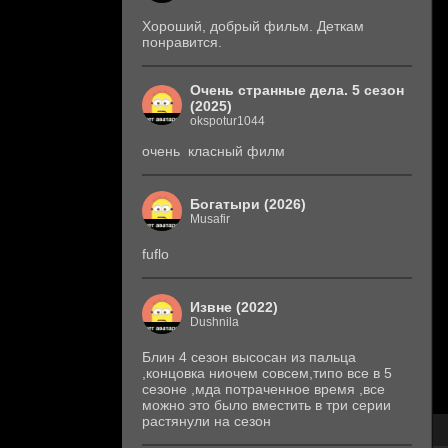
Хороший, добрый фильм. Деткам
понравится.
Очень странные дела. 5 сезон
(2025)
okspotur1044
очень класный филм
Богатыри (2026)
Musafir
fuflo
Извне (2022)
Dushnila
Блин 4 сезон высосан из пальца
,концовка ниочем совсем,типо все в 5
сезоне ,мда потраченное время ,все
можно это было вместить в три серии
растянули на сезон