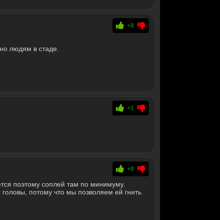
+8
дно людям в стаде.
+1
+8
тся поэтому соплей там по минимуму.
 головы, потому что мы позволяем ей гнить