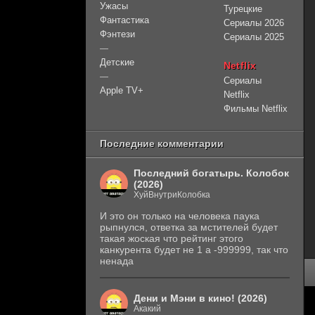
Ужасы
Турецкие
Фантастика
Сериалы 2026
Фэнтези
Сериалы 2025
—
Детские
Netflix
—
Сериалы
Apple TV+
Netflix
Фильмы Netflix
Последние комментарии
Последний богатырь. Колобок
(2026)
ХуйВнутриКолобка
И это он только на человека паука
рыпнулся, ответка за мстителей будет
такая жоская что рейтинг этого
канкурента будет не 1 а -999999, так что
ненада
Дени и Мэни в кино! (2026)
Акакий