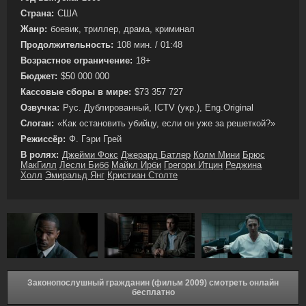
Страна:
США
Жанр:
боевик, триллер, драма, криминал
Продолжительность:
108 мин. / 01:48
Возрастное ограничение:
18+
Бюджет:
$50 000 000
Кассовые сборы в мире:
$73 357 727
Озвучка:
Рус. Дублированный, ICTV (укр.), Eng.Original
Слоган:
«Как остановить убийцу, если он уже за решеткой?»
Режиссёр:
Ф. Гэри Грей
В ролях:
Джейми Фокс
Джерард Батлер
Колм Мини
Брюс
МакГилл
Лесли Бибб
Майкл Ирби
Грегори Итцин
Реджина
Холл
Эмиральд Янг
Кристиан Столте
Законопослушный гражданин (фильм 2009) смотреть онлайн
бесплатно