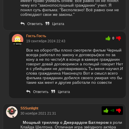
имеет право убивать огнём. Всё равно он не понял
чему его "законопослушный гражданин" учил. Я
понял суть фильма: "Бесполезно! Всё равно они не
соблюдают свои же законы."
Ответить
Цитата
Гость Гость
0
19 сентября 2024 22:43
Все на оборот!Вы плохо смотрели фильм Черный
всегда работал по закону и договоры(все по за
кону а не по чести)А в конце в камере гражданин
говорит довай договоримся а полицай говорит Нет
я с убийцами не договариваюсь Ты меня научил.И
слова гражданина Наконецто Вот и смысл всего
фильма гражданин добился своего умирая что бы
такие как мент и другие работали по совести
Ответить
Цитата
SSSunlight
+8
30 ноября 2021 21:31
Мощный триллер с Джерардом Батлером
в роли
Клайда Шелтона. Отличная игра звёздного актёра