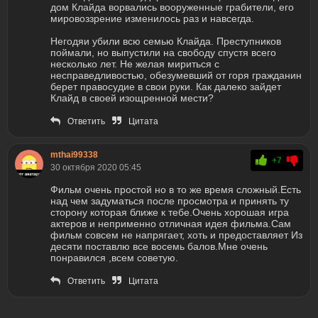
дом Клайда ворвались вооруженные грабители, его
мировоззрение изменилось раз и навсегда.
Негодяи убили всю семью Клайда. Преступников
поймали, но выпустили на свободу спустя всего
несколько лет. Не желая мириться с
несправедливостью, обезумевший от горя гражданин
берет правосудие в свои руки. Как далеко зайдет
Клайд в своей изощренной мести?
Ответить
Цитата
mthai99338
+7
30 октября 2020 05:45
Фильм очень простой но в то же время сложный.Есть
над чем задуматься после просмотра и принять ту
сторону которая ближе к тебе.Очень хорошая игра
актеров и неприменно отличная идея фильма.Сам
фильм совсем не напрягает, хоть и предоставляет Из
десяти поставлю все восемь балов.Мне очень
понравился ,всем советую.
Ответить
Цитата