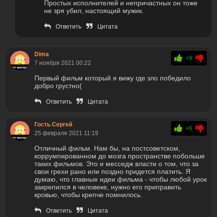
Простых исполнителей и непричастных он тоже
не зря убил, настоящий мужик.
Ответить
Цитата
Dima
+9
7 ноября 2021 00:22
Первый фильм который я вижу где зло победило
добро грустно(
Ответить
Цитата
Гость Сергей
+6
25 февраля 2021 11:19
Отличный фильм. Нам бы, на постсоветском,
коррумпированном до мозга пространстве побольше
таких фильмов. Это и месседж власти о том, что за
свои грехи рано или поздно придется платить. Я
думаю, что главные идеи фильма - чтобы любой урок
закрепился в человеке, нужно его приправить
кровью, чтобы крепче помнилось.
Ответить
Цитата