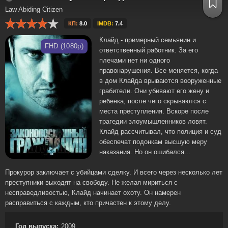
Law Abiding Citizen
КП:
8.0
IMDB:
7.4
Клайд - примерный семьянин и
FHD (1080p)
ответственный работник. За его
плечами нет ни одного
правонарушения. Все меняется, когда
в дом Клайда врываются вооруженные
грабители. Они убивают его жену и
ребенка, после чего скрываются с
места преступления. Вскоре после
трагедии злоумышленников ловят.
Клайд рассчитывал, что полиция и суд
обеспечат подонкам высшую меру
наказания. Но он ошибался...
Прокурор заключает с убийцами сделку. И всего через несколько лет
преступники выходят на свободу. Не желая мириться с
несправедливостью, Клайд начинает охоту. Он намерен
расправиться с каждым, кто причастен к этому делу.
Год выпуска:
2009