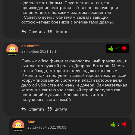
сделала этот фильм. Спустя столько лет, это
произведение смотрится всё так же волнующе и
напряженно, с большим азартом восприятия.
Советую всем любителям захватывающих,
остосюжетных боевиков с элементами драмы.
Ответить
Цитата
anutka555
+4
27 ноября 2021 19:14
Очень люблю фильм законопослушный гражданин, и
считаю это лучший ролью Джареда Батлера. Месть-
это то блюдо, которое к столу подают холодным.
Именно так и поступил главный герой,отомстив всей
коррумпированной системе и власти которое вела
дело об убийстве его жены и дочери. Замечательная
картина,я считаю что главный герой поступил как
настоящий мужчина. Конечно жаль что так
получилось с его семьёй....
Ответить
Цитата
Alan
0
25 декабря 2021 00:03