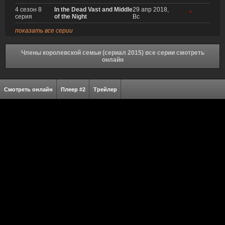
4 сезон 8
In the Dead Vast and Middle
29 апр 2018,
*
серия
of the Night
Вс
показать все серии
Члены королевской семьи (сериал 2015) все серии смотреть
онлайн
Смотреть онлайн
Плеер #2
Трейлер