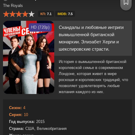
The Royals
КП:
7.1
IMDB:
7.5
Скандалы и любовные интриги
HD (720p)
вымышленной британской
монархии. Элизабет Херли и
шекспировские страсти.
История о вымышленной британской
королевской семье в современном
Лондоне, которая живет в мире
роскоши и королевских традиций, что
позволяет удовлетворять любые
желания каждого из них.
Сезон:
4
Серия:
10
Год выпуска:
2015
Страна:
США, Великобритания