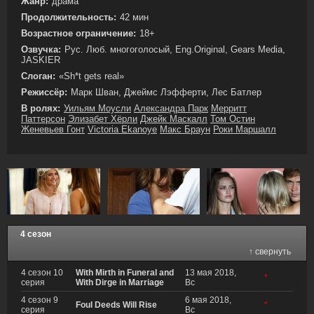
Жанр:
драма
Продолжительность:
42 мин
Возрастное ограничение:
18+
Озвучка:
Рус. Люб. многоголосый, Eng.Original, Gears Media,
JASKIER
Слоган:
«Sh*t gets real»
Режиссёр:
Марк Шван, Джеймс Лэфферти, Лес Батлер
В ролях:
Уильям Моусли
Александра Парк
Мерритт
Паттерсон
Элизабет Хёрли
Джейк Маскалл
Том Остин
Женевьев Гонт
Victoria Ekanoye
Макс Браун
Роки Маршалл
4 сезон
↑ свернуть
4 сезон 10
With Mirth in Funeral and
13 мая 2018,
*
серия
With Dirge in Marriage
Вс
4 сезон 9
6 мая 2018,
Foul Deeds Will Rise
*
серия
Вс