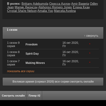
В ролях:
Brittany Adebumola
Одесса Адлон
Amir Bageria
Odley
Jean
Малик Джонсон
Alphonso Romero Jones
Елена Кхан
Crystal Sha're Nelson
Amalia Yoo
Marcela Avelina
1 сезон
↑ свернуть
1 сезон 9
16 окт 2020,
Freedom
*
серия
Пт
1 сезон 8
16 окт 2020,
Spirit Day
*
серия
Пт
1 сезон 7
16 окт 2020,
Making Moves
*
серия
Пт
показать все серии
Великая армия (сериал 2020) все серии смотреть онлайн
Смотреть онлайн
Плеер #2