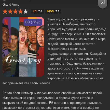
Grand Army
КП:
7.0
IMDB:
7.5
Пять подростков, которые живут и
HD (720p)
учатся в Нью-Йорке, мечтают о
хорошем будущем. Они полны надежд
и будущих свершений. Они стараются
найти свое место и назначение в мире
людей, который часто остается
безразличен к проблемам
подрастающего поколения. Каждый из
этих ребят встретил на своем пути
черствость, бездушие, безразличие и
даже жестокость. Они уже вышли из
детского возраста, но еще не стали
взрослыми. Поэтому общество их не
воспринимает как своих членов.
Лейла Кван-Циммер была усыновлена еврейско-кавказской парой.
Имея китайские корни, она учится на первом курсе китайско-
американской средней школы. Ей постоянно приходится слышать
насмешки со стороны одноклассников о том, что она вообще не