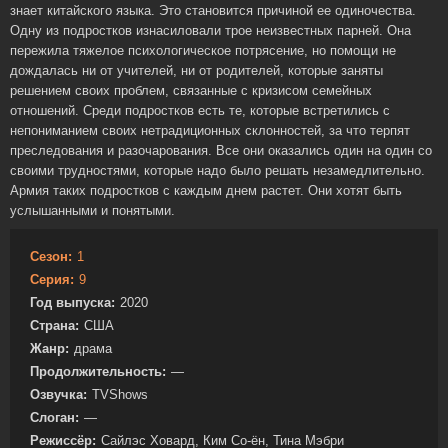
знает китайского языка. Это становится причиной ее одиночества.
Одну из подростков изнасиловали трое неизвестных парней. Она
пережила тяжелое психологическое потрясение, но помощи не
дождалась ни от учителей, ни от родителей, которые заняты
решением своих проблем, связанные с кризисом семейных
отношений. Среди подростков есть те, которые встретились с
непониманием своих нетрадиционных склонностей, за что терпят
преследования и разочарования. Все они оказались один на один со
своими трудностями, которые надо было решать незамедлительно.
Армия таких подростков с каждым днем растет. Они хотят быть
услышанными и понятыми.
Сезон:
1
Серия:
9
Год выпуска:
2020
Страна:
США
Жанр:
драма
Продолжительность:
—
Озвучка:
TVShows
Слоган:
—
Режиссёр:
Сайлэс Ховард, Ким Со-ён, Тина Мэбри