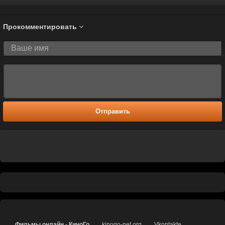
Прокомментировать
Отправить
Фильмы онлайн - КиноГо
kinogo-net.org
Vkontakte