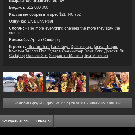
Возрастное ограничение:
0+
Бюджет:
$12 000 000
Кассовые сборы в мире:
$21 440 752
Озвучка:
Diva Universal
Слоган:
«The more everything changes the more they stay the
same»
Режиссёр:
Арлин Санфорд
В ролях:
Шелли Лонг
Гэри Коул
Кристофер Дэниэл Барнс
Кристин Тейлор
Пол Сутера
Дженнифер Элиз Кокс
Джесси Ли
Соффер
Оливия Хэк
Хенриетта Мантел
Тим Мэтисон
Семейка Брэди 2 (фильм 1996) смотреть онлайн бесплатно
Смотреть онлайн
Плеер #2