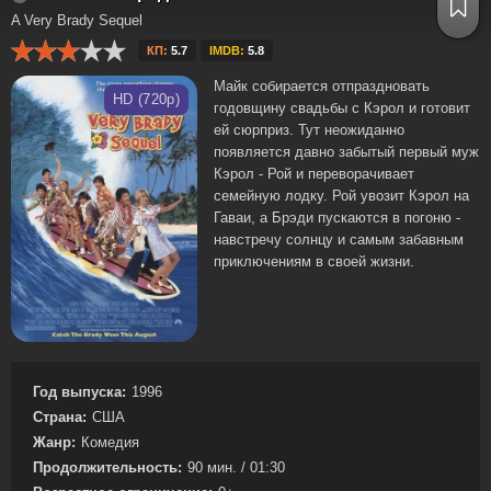
A Very Brady Sequel
КП:
5.7
IMDB:
5.8
Майк собирается отпраздновать
HD (720p)
годовщину свадьбы с Кэрол и готовит
ей сюрприз. Тут неожиданно
появляется давно забытый первый муж
Кэрол - Рой и переворачивает
семейную лодку. Рой увозит Кэрол на
Гаваи, а Брэди пускаются в погоню -
навстречу солнцу и самым забавным
приключениям в своей жизни.
Год выпуска:
1996
Страна:
США
Жанр:
Комедия
Продолжительность:
90 мин. / 01:30