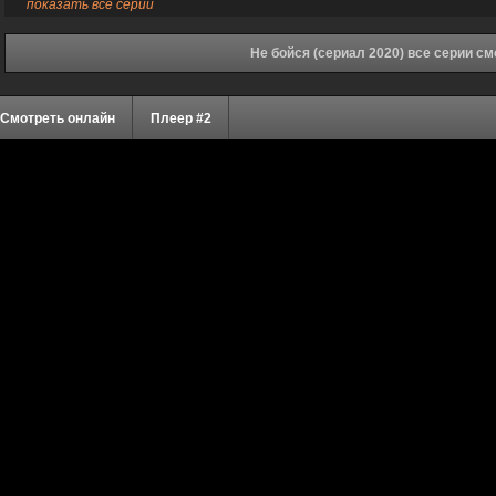
показать все серии
Не бойся (сериал 2020) все серии с
Смотреть онлайн
Плеер #2