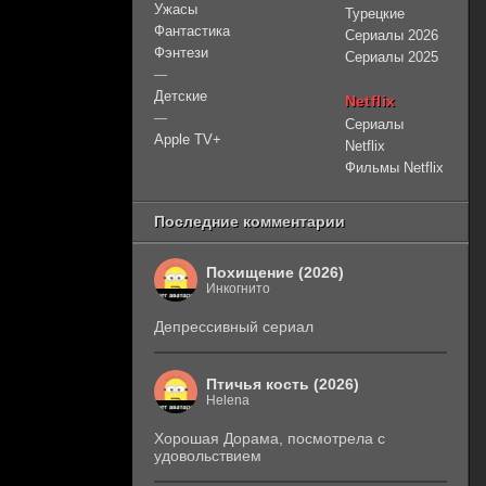
Ужасы
Турецкие
Фантастика
Сериалы 2026
Фэнтези
Сериалы 2025
—
Детские
Netflix
—
Сериалы
Apple TV+
Netflix
Фильмы Netflix
Последние комментарии
Похищение (2026)
Инкогнито
Депрессивный сериал
Птичья кость (2026)
Helena
Хорошая Дорама, посмотрела с
удовольствием