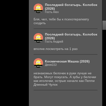
Последний богатырь. Колобок
(2026)
Гость Alex
Бля, чел, тебе бы к психотерапевту
сходить
Последний богатырь. Колобок
(2026)
Гость Андрей
вполне.посмотреть на 1 раз
Космическая Машка (2026)
Деня222
незнакомых белочек в руки лучше не
брать. Могут покусать. А зубы у белочки
как иголочки, острые начало как Пеппи
Длинный Чулок