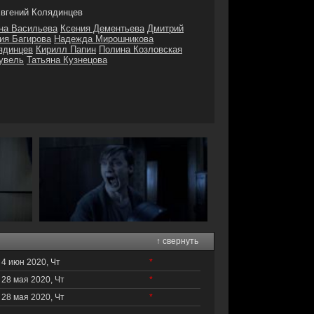
вгений Колядинцев
на Васильева
Ксения Дементьева
Дмитрий
ия Багирова
Надежда Мирошникова
ядинцев
Кирилл Папин
Полина Козловская
увель
Татьяна Кузнецова
↑ свернуть
4 июн 2020, Чт
*
28 мая 2020, Чт
*
28 мая 2020, Чт
*