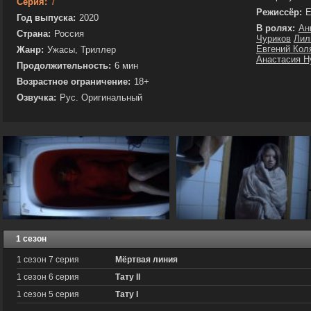
Серия:
7
Режиссёр:
Е
Год выпуска:
2020
В ролях:
Ан
Страна:
Россия
Чуриков
Лил
Евгений Кол
Жанр:
Ужасы, Триллер
Анастасия Н
Продолжительность:
6 мин
Возрастное ограничение:
18+
Озвучка:
Рус. Оригинальный
1 сезон
1 сезон 7 серия
Мёртвая линия
1 сезон 6 серия
Тату II
1 сезон 5 серия
Тату I