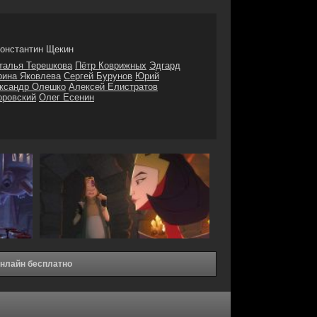
онстантин Щекин
талья Терешкова
Пётр Коврижных
Эдгард
рина Яковлева
Сергей Бурунов
Юрий
ксандр Олешко
Алексей Елистратов
оровский
Олег Есенин
онлайн бесплатно