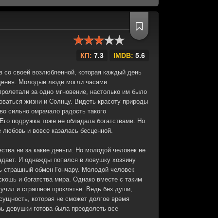
КП:
7.3
IMDB:
5.6
ив со своей возлюбленной, которая каждый день
бщения. Молодые люди могли часами
 пролетали за одно мгновение, настолько им было
оваться жизни и Солнцу. Видеть красоту природы
тво сильно омрачало радость такого
 Его подружка тоже не обладала богатствами. Но
е любовь и вовсе казалась бесценной.
ества ни за какие деньги. Но молодой человек не
ладает. И однажды попался в ловушку хозяину
ь страшный обмен Гончару. Молодой человек
кошь и богатства мира. Однако вместе с таким
учил и страшное проклятье. Ведь без души,
сущность, которая не сможет долгое время
вь девушки готова была преодолеть все