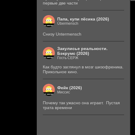
первые две части
Папа, купи пёсика (2026)
Übermensch
Снизу Untermensch
Закулисье реальности.
Бэкрумс (2026)
Гость СЕРЖ
Как будто заглянул в мозг шизофреника.
Прикольное кино.
Фейк (2026)
Миссис
Почему так ужасно она играет. Пустая
трата времени