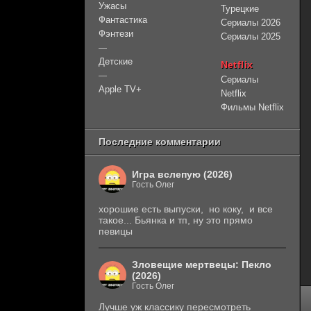
Ужасы
Турецкие
Фантастика
Сериалы 2026
Фэнтези
Сериалы 2025
—
Детские
Netflix
—
Сериалы
Apple TV+
Netflix
Фильмы Netflix
Последние комментарии
Игра вслепую (2026)
Гость Олег
хорошие есть выпуски, но коку, и все
такое... Бьянка и тп, ну это прямо
певицы
Зловещие мертвецы: Пекло
(2026)
Гость Олег
Лучше уж классику пересмотреть