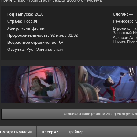
препятствия, чтобы спасти сердцу дорогого человека.
Год выпуска:
2020
Слоган:
—
Страна:
Россия
Режиссёр:
К
Жанр:
мультфильм
В ролях:
На
Запашный
И
Продолжительность:
92 мин. / 01:32
Аскаров
Але
Никита Проз
Возрастное ограничение:
6+
Озвучка:
Рус. Оригинальный
Огонек-Огниво (фильм 2020) смотреть 
Смотреть онлайн
Плеер #2
Трейлер