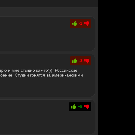
-1
-3
трю и мне стыдно как-то")). Российские
оение. Студии гонятся за американскими
+5