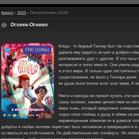
Киного
»
2020
» Огонек-Огниво (2020)
Огонек-Огниво
Когда - то бедный Гончар был так счастл
FHD (1080p)
дарила ему радость встреч и доброго о
разговаривать друг с другом. И эти часы
интересно и легко вместе. Они умели рад
и этого мира. И только одно обстоятельс
существования, не было у Гончара денег.
ее душа была богаче всех злат мира. А е
Никто и никогда не сможет купить эти кач
сразу осознал, какими ценностями он об
мира тьмы, который предложил совершит
отдал свою любовь и душу в обмен на рос
неравноценным обменом он в довесок пол
доброты и любви человек перестает быть человеком и превращается в 
оставаться на этой планете. Он действительно мог погибнуть. Но любо