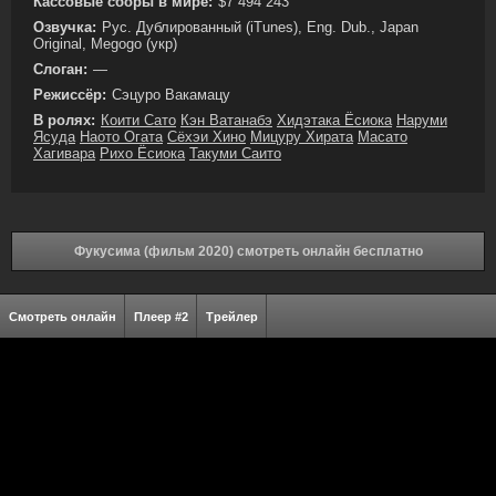
Кассовые сборы в мире:
$7 494 243
Озвучка:
Рус. Дублированный (iTunes), Eng. Dub., Japan
Original, Megogo (укр)
Слоган:
—
Режиссёр:
Сэцуро Вакамацу
В ролях:
Коити Сато
Кэн Ватанабэ
Хидэтака Ёсиока
Наруми
Ясуда
Наото Огата
Сёхэи Хино
Мицуру Хирата
Масато
Хагивара
Рихо Ёсиока
Такуми Саито
Фукусима (фильм 2020) смотреть онлайн бесплатно
Смотреть онлайн
Плеер #2
Трейлер