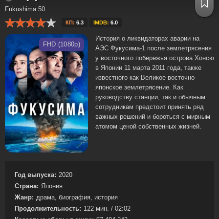
Fukushima 50
КП:
6.3
IMDB:
6.0
История о ликвидаторах аварии на
FHD (1080p)
АЭС Фукусима-1 после землетрясения
у восточного побережья острова Хонсю
в Японии 11 марта 2011 года, также
известного как Великое восточно-
японское землетрясение. Как
руководству станции, так и обычным
сотрудникам предстоит принять ряд
важных решений и бороться с мирным
атомом ценой собственных жизней.
Год выпуска:
2020
Страна:
Япония
Жанр:
драма, биография, история
Продолжительность:
122 мин. / 02:02