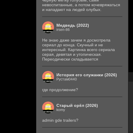
черную метку голубым, сами
невоспитанные, а потом кочевряжаться
и нападают на людей олубых.
Медведь (2022)
irsen-86
Не знаю даже зачем я досмотрела
сериал до конца. Скучный и не
интересный. Картинка всего сериала
серая, девятая и утопическая.
Переодически складывается
История его служанки (2026)
Рустам0440
где продолжение?
Старый орёл (2026)
komy
admin gde trailers?