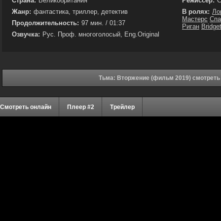
Страна:
Великобритания
Режиссёр:
C
Жанр:
фантастика, триллер, детектив
В ролях:
Ло
Мастерс
Спа
Продолжительность:
97 мин. / 01:37
Риган
Bridge
Озвучка:
Рус. Проф. многоголосый, Eng.Original
Тьма: Вторжение (фильм 2019) смотреть
Смотреть онлайн
Плеер #2
Трейлер