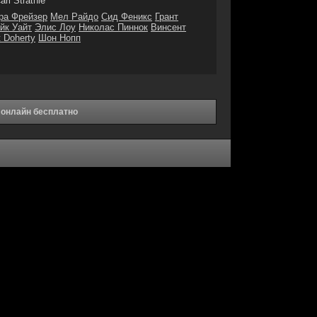
arl Strathie
ра Фрейзер
Мел Райдо
Сид Феникс
Грант
йк Уайт
Элис Лоу
Николас Пиннок
Винсент
t Doherty
Шон Нопп
 онлайн бесплатно