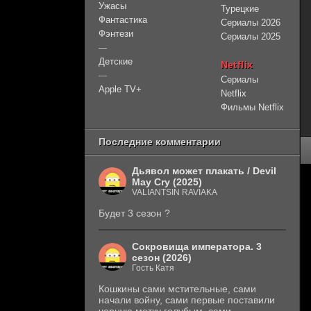
Ужасы
Турецкие
Фантастика
Сериалы 2026
Фэнтези
Сериалы 2025
—
Детские
Netflix
—
Сериалы
Apple TV+
Netflix
Фильмы Netflix
Последние комментарии
Дьявол может плакать / Devil
May Cry (2025)
VALIANTSIN RAVIAKA
Будет 3 сезон ?
Сокровища императора. 3
сезон (2026)
Гость Катя
Кошкины сами мстительные, сами
начали войну, сами первые поставили