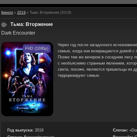
Киного
»
2019
» Тьма: Вторжение (2019)
Тьма: Вторжение
Dark Encounter
Через год после загадочного исчезновен
FHD (1080p)
семью, когда они возвращаются домой с 
Позже тем же вечером в соседнем лесу п
с необъяснимо странным явлением, котор
света, похоже, являются пришельцы из др
терроризируют семью.
Год выпуска:
2019
Слоган:
«Don