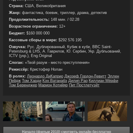
Страна:
США, Великобритания
Жанр:
фантастика, боевик, триллер, драма, детектив
Продолжительность:
148 мин. / 02:28
Возрастное ограничение:
12+
Бюджет:
$160 000 000
Кассовые сборы в мире:
$292 576 195
Озвучка:
Рус. Дублированный, Кубик в кубе, BBC Saint-
Petersburg & LHS, А. Гаврилов, Ю. Сербин, Укр. Дубльований,
ICTV (укр.), Eng.Original
Слоган:
«Твой разум - место преступления»
Режиссёр:
Кристофер Нолан
В ролях:
Леонардо ДиКаприо
Джозеф Гордон-Левитт
Эллен
Пейдж
Том Харди
Кэн Ватанабэ
Дилип Рао
Киллиан Мёрфи
Том Беренджер
Марион Котийяр
Пит Постлетуэйт
Начало (фильм 2010) смотреть онлайн бесплатно