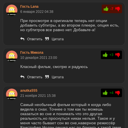
Гость Lana
-7
6 января 2022 04:38
При просмотре в оригинале теперь нет опции
добавить субтитры, а во втором плеере, опция есть,
но субтитров все равно нет. Добавьте-а!
Ответить
Цитата
Гость Микола
+3
10 декабря 2021 23:00
Класный фильм, смотрю и радуюсь
Ответить
Цитата
anutka555
+4
21 ноября 2021 15:38
Самый необычный фильм который я когда либо
видела о снах. Точнее о том как ты можешь
оказаться во сне и понимать что это другая
реальность,но проснуться никак нельзя. Такое и у
меня часто бывает сон во сне,наверное режиссёр
Кристофер Нолан решил нас по близить к такой теме