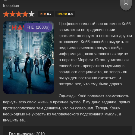
Inception
КП:
8.7
IMDB:
8.8
Профессиональный вор по имени Кобб
FHD (1080p)
занимается не традиционными
кражами, он ворует в несколько другом
отношении. Кобб способен выудить из
недр человеческого разума любую
информацию, пока человек находится
в царстве Морфея. Столь уникальная
способность превратила мужчину в
завидного специалиста, но теперь он
вынужден постоянно скитаться, и
потерял все, что ему было дорого.
Однажды Кобб получает возможность
вернуть всю свою жизнь в прежнее русло. Ему дано задание, прямо
противоположное тем деяниям, что он совершал. Теперь Коббу
необходимо не украсть из человеческого подсознания мысль, а
внушить её…
Год выпуска:
2010