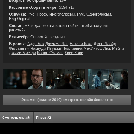
Возрастное ограничение:
16+
Кассовые сборы в мире:
$394 717
Озвучка:
Рус. Проф. многоголосый, Рус. Одноголосый,
Eng.Original
Слоган:
«Как далеко вы готовы пойти, чтобы получить
работу?»
Режиссёр:
Стюарт Хэзелдайн
В ролях:
Адар Бек
Джемма Чан
Натали Кокс
Джон Ллойд
Филлингэм
Чаквуди Ивуджи
Поллианна МакИнтош
Люк Мэбли
Джими Мистри
Колин Сэлмон
Крис Кэри
Экзамен (фильм 2010) смотреть онлайн бесплатно
Смотреть онлайн
Плеер #2