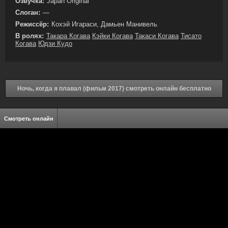
Озвучка:
Japan Original
Слоган:
—
Режиссёр:
Кохэй Игараси, Дамьен Манивель
В ролях:
Такара Когава
Кэйки Когава
Такаси Когава
Тисато
Когава
Юдзи Кудо
Ночь, когда я плавал (фильм 2017) смотреть онлайн бесплатно
Смотреть онлайн