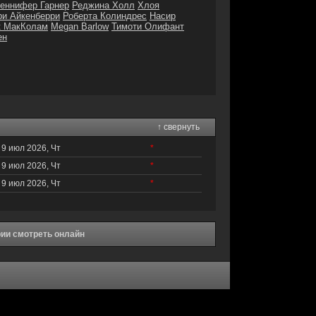
еннифер Гарнер
Реджина Холл
Хлоя
ри Айкенберри
Роберта Колиндрес
Насир
к МакКолам
Megan Barlow
Тимоти Олифант
ен
↑ свернуть
9 июл 2026, Чт
*
9 июл 2026, Чт
*
9 июл 2026, Чт
*
ерии смотреть онлайн