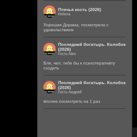
Птичья кость (2026)
Helena
Хорошая Дорама, посмотрела с
удовольствием
Последний богатырь. Колобок
(2026)
Гость Alex
Бля, чел, тебе бы к психотерапевту
сходить
Последний богатырь. Колобок
(2026)
Гость Андрей
вполне.посмотреть на 1 раз