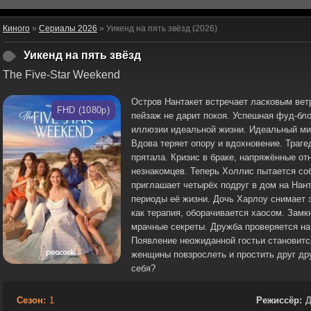
Киного
»
Сериалы 2026
» Уикенд на пять звёзд (2026)
Уикенд на пять звёзд
The Five-Star Weekend
Остров Нантакет встречает ласковым вет
FHD (1080p)
пейзаж не дарит покоя. Успешная фуд-бло
иллюзии идеальной жизни. Идеальный ми
Вдова теряет опору и вдохновение. Траг
прятала. Кризис в браке, напряжённые от
незнакомцев. Теперь Холлис пытается соб
приглашает четырёх подруг в дом на Нант
периоды её жизни. Дочь Харлоу снимает э
как терапия, оборачивается хаосом. Замк
мрачные секреты. Дружба проверяется на
Появление неожиданной гостьи становит
женщины повзрослеть и простить друг др
себя?
Сезон:
1
Режиссёр:
Д