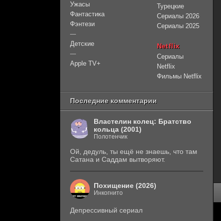
Ужасы
Турецкие
Фантастика
Сериалы 2026
Фэнтези
Сериалы 2025
—
Детские
Netflix
—
Сериалы
Apple TV+
Netflix
Фильмы Netflix
Последние комментарии
Властелин колец: Братство
кольца (2001)
Полотенчик
Ой, дедуль, ты ещё не знаешь, что там
Сатана и Саддам вытворяют.
Похищение (2026)
Инкогнито
Депрессивный сериал