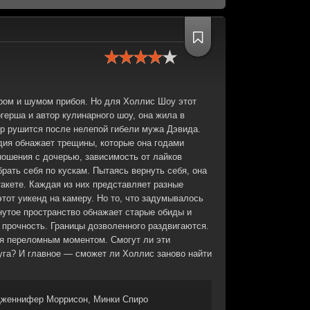
ром и шумом прибоя. Но для Холлис Шоу этот
герша и автор кулинарного шоу, она жила в
р рушится после нелепой гибели мужа Дэвида.
едия обнажает трещины, которые она годами
ношения с дочерью, зависимость от лайков
рать себя по кускам. Пытаясь вернуть себя, она
акете. Каждая из них представляет разные
тот уикенд на камеру. Но то, что задумывалось
нутое пространство обнажает старые обиды и
 прочность. Границы дозволенного раздвигаются.
ся переломным моментом. Смогут ли эти
уга? И главное — сможет ли Холлис заново найти
женнифер Моррисон, Минки Спиро