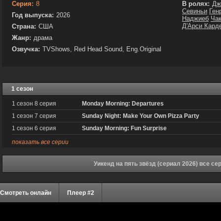
Серия:
8
В ролях:
Дж
Севиньи
Ген
Год выпуска:
2026
Наджиеб
Ча
Д'Арси Кард
Страна:
США
Жанр:
драма
Озвучка:
TVShows, Red Head Sound, Eng.Original
1 сезон
1 сезон 8 серия
Monday Morning: Departures
1 сезон 7 серия
Sunday Night: Make Your Own Pizza Party
1 сезон 6 серия
Sunday Morning: Fun Surprise
показать все серии
Уикенд на пять звёзд (сериал 2026) все с
Смотреть онлайн
Плеер #2