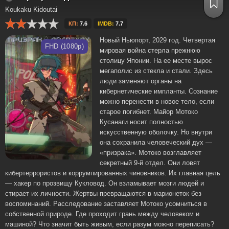
Koukaku Kidoutai
КП:
7.6
IMDB:
7.7
Новый Ньюпорт, 2029 год. Четвертая
FHD (1080p)
мировая война стерла прежнюю
столицу Японии. На ее месте вырос
мегаполис из стекла и стали. Здесь
люди заменяют органы на
кибернетические импланты. Сознание
можно перенести в новое тело, если
старое погибнет. Майор Мотоко
Кусанаги носит полностью
искусственную оболочку. Но внутри
она сохранила человеческий дух —
«призрака». Мотоко возглавляет
секретный 9-й отдел. Они ловят
кибертеррористов и коррумпированных чиновников. Их главная цель
— хакер по прозвищу Кукловод. Он взламывает мозги людей и
стирает их личности. Жертвы превращаются в марионеток без
воспоминаний. Расследование заставляет Мотоко усомниться в
собственной природе. Где проходит грань между человеком и
машиной? Что значит быть живым, если разум можно переписать?