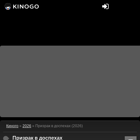
Киного
»
2026
» Призрак в доспехах (2026)
Призрак в доспехах