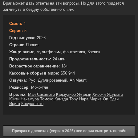
Враг может дать ответы на эти вопросы. Но для этого придется
заглянуть в бездну собственного «я».
Сезон:
1
Серия:
5
Год выпуска:
2026
Страна:
Япония
Жанр:
аниме, мультфильм, фантастика, боевик
Продолжительность:
24 мин
Возрастное ограничение:
18+
Кассовые сборы в мире:
$56 944
Озвучка:
Рус. Дублированный, AniMaunt
Режиссёр:
Моко-тян
В ролях:
Мая Сакамото
Кадзухиро Ямадзи
Хироки Ясумото
Юити Накамура
Томоко Канэда
Тору Нара
Мариэ Ои
Ёдзи
Икута
Косукэ Гото
Призрак в доспехах (сериал 2026) все серии смотреть онлайн