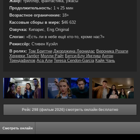
Жанр:
триллер, фантастика, ужасы
Продолжительность:
1 ч 25 мин
Возрастное ограничение:
18+
Кассовые сборы в мире:
$46 632
Озвучка:
Кипарис, Eng.Original
Слоган:
«Есть ли в небе ещё кто-то, кроме нас?»
Режиссёр:
Стивен Куэйл
В ролях:
Том Бриттни
Джорджина Леонидас
Вероника Розати
Хеннеки Талбот
Молли Райт
Бетси-Блу Инглиш
Антон
Трендафилов
Аса Али
Teresa Cendon-Garcia
Кайя Чань
Рейс 298 (фильм 2026) смотреть онлайн бесплатно
Смотреть онлайн