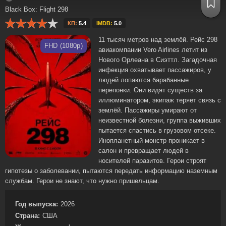
Black Box: Flight 298
КП:
5.4
IMDB:
5.0
11 тысяч метров над землёй. Рейс 298
FHD (1080p)
авиакомпании Vero Airlines летит из
Нового Орлеана в Сиэттл. Загадочная
инфекция охватывает пассажиров, у
людей лопаются барабанные
перепонки. Они видят существ за
иллюминатором, экипаж теряет связь с
землёй. Пассажиры умирают от
неизвестной болезни, группа выживших
пытается спастись в грузовом отсеке.
Инопланетный монстр проникает в
салон и превращает людей в
носителей паразитов. Герои строят
гипотезы о заболевании, пытаются передать информацию наземным
службам. Герои не знают, что нужно пришельцам.
Год выпуска:
2026
Страна:
США