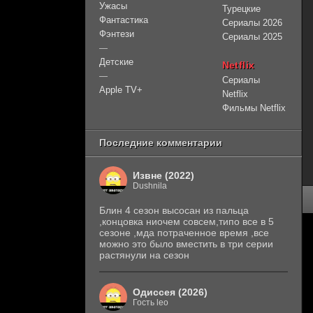
Ужасы
Турецкие
Фантастика
Сериалы 2026
Фэнтези
Сериалы 2025
—
Детские
Netflix
—
Сериалы
Apple TV+
Netflix
Фильмы Netflix
Последние комментарии
Извне (2022)
Dushnila
Блин 4 сезон высосан из пальца
,концовка ниочем совсем,типо все в 5
сезоне ,мда потраченное время ,все
можно это было вместить в три серии
растянули на сезон
Одиссея (2026)
Гость leo