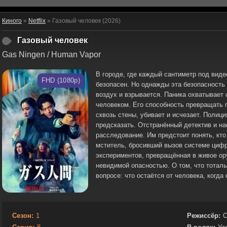
Киного
»
Netflix
» Газовый человек (2026)
Газовый человек
Gas Ningen / Human Vapor
В городе, где каждый сантиметр под виде
FHD (1080p)
безопасен. Но однажды эта безопасность
воздух и взрывается. Паника охватывает 
человеком. Его способность превращать п
сквозь стены, убивает и исчезает. Полиц
предсказать. Отстранённый детектив и на
расследование. Им предстоит понять, кто
мститель, бросивший вызов системе цифр
экспериментов, превращённая в живое ор
невидимой опасностью. О том, что тоталь
вопросе: что остаётся от человека, когда
Сезон:
1
Режиссёр:
С