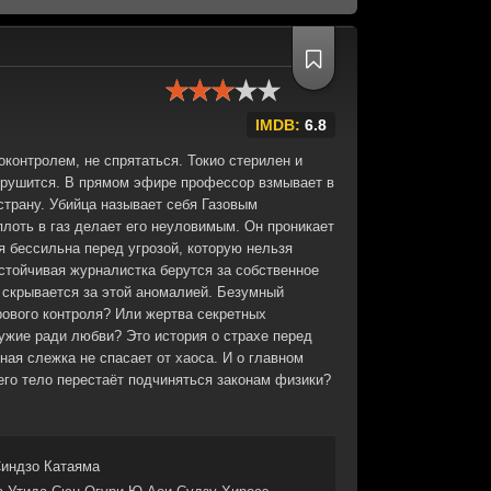
IMDB:
6.8
оконтролем, не спрятаться. Токио стерилен и
 рушится. В прямом эфире профессор взмывает в
страну. Убийца называет себя Газовым
лоть в газ делает его неуловимым. Он проникает
ия бессильна перед угрозой, которую нельзя
стойчивая журналистка берутся за собственное
 скрывается за этой аномалией. Безумный
ового контроля? Или жертва секретных
ужие ради любви? Это история о страхе перед
ная слежка не спасает от хаоса. И о главном
 его тело перестаёт подчиняться законам физики?
индзо Катаяма