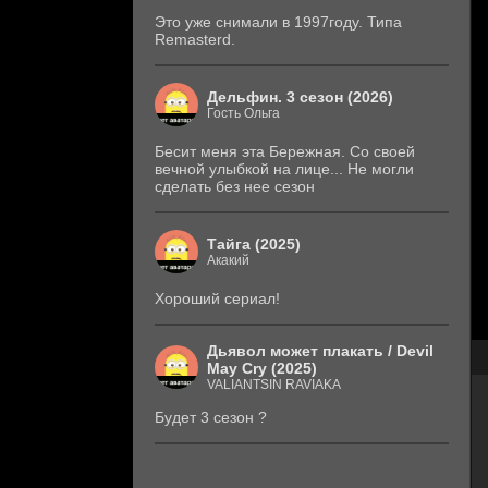
Это уже снимали в 1997году. Типа
Remasterd.
Дельфин. 3 сезон (2026)
Гость Ольга
Бесит меня эта Бережная. Со своей
вечной улыбкой на лице... Не могли
сделать без нее сезон
Тайга (2025)
Акакий
Хороший сериал!
Дьявол может плакать / Devil
May Cry (2025)
VALIANTSIN RAVIAKA
Будет 3 сезон ?