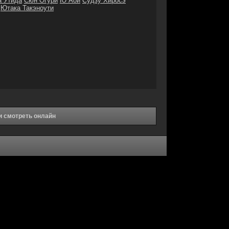
а Утида
Сюн Огури
Ю Аои
Судзу Хиросэ
Ютака Такэноути
и смотреть онлайн