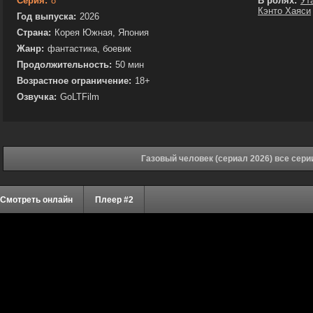
Серия:
8
В ролях:
Ут
Кэнто Хаяси
Год выпуска:
2026
Страна:
Корея Южная, Япония
Жанр:
фантастика, боевик
Продолжительность:
50 мин
Возрастное ограничение:
18+
Озвучка:
GoLTFilm
Газовый человек (сериал 2026) все сери
Смотреть онлайн
Плеер #2