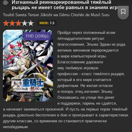
Изгнанный реинкарнированный тяжёлый
рыцарь не имеет себе равных в знаниях игры
Tsuihô Sareta Tensei Jûkishi wa Gêmu Chishiki de Musô Suru
IMDB:
7.3
Пройдя через положенный всем
FHD (1080p)
пятнадцатилетним ритуал
благословения, Эльма Эдван из рода
великих мечников перерождается
в мире компьютерной игры.
Благословение даровало
ему любимую игровую
профессию - класс тяжёлого рыцаря,
который в его мире считается
дефектным. Не желая огласки
и позора, отец изгоняет Эльму.
Оказавшись на улице без денег
и поддержки, парень не сдаётся,
а начинает заниматься прокачкой. И пусть на первых порах тяжёлый
рыцарь довольно бесполезен в бою и проигрывает в характеристиках
другим классам, со временем он становится практически
непобедимым.