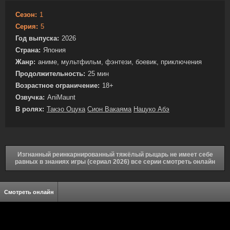
Сезон:
1
Серия:
5
Год выпуска:
2026
Страна:
Япония
Жанр:
аниме, мультфильм, фэнтези, боевик, приключения
Продолжительность:
25 мин
Возрастное ограничение:
18+
Озвучка:
AniMaunt
В ролях:
Такэо Оцука
Сион Вакаяма
Нацуко Абэ
Изгнанный реинкарнированный тяжёлый рыцарь не имеет себе
равных в знаниях игры (сериал 2026) все серии смотреть онлайн
Смотреть онлайн