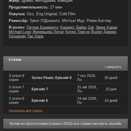
Жанр:
драма, мелодрама, комедия
Продолжительность:
27 мин
Озвучка:
Ozz, Eng.Original, Cold Film
Режиссёр:
Трент О'Доннелл, Мэттью Мур, Робин Батлер
В ролях:
Патрик Браммелл
Харриет Дайер
Zak
Эмма Харви
Michael Logo
Женевьева Хегни
Хелен Томсон
Buster
Даррен
Гилшенан
Таи Хара
3 сезон
↑ свернуть
3 сезон 8
7 сен 2026,
Series Finale: Episode 8
30 дней
серия
Пн
3 сезон 7
31 авг 2026,
Episode 7
23 дня
серия
Пн
3 сезон 6
24 авг 2026,
Episode 6
16 дней
серия
Пн
показать все серии
Колин из бухгалтерии (сериал 2022) все серии смотреть онлайн