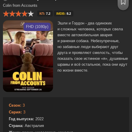
Colin from Accounts
КП:
7.2
IMDB:
8.2
Эшли и Гордон - два одиноких
FHD (1080p)
и сложных человека, которых свела
вместе автомобильная авария
и раненая собака. Небезупречные,
но забавные люди выбирают друг
друга и проявляют смелость, чтобы
показать свое истинное «я», душевные
шрамы и всё остальное, пока они идут
по жизни вместе.
Сезон:
3
Серия:
3
Год выпуска:
2022
Страна:
Австралия