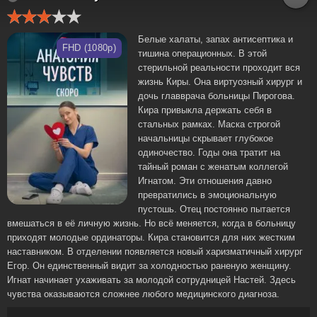
Белые халаты, запах антисептика и
FHD (1080p)
тишина операционных. В этой
стерильной реальности проходит вся
жизнь Киры. Она виртуозный хирург и
дочь главврача больницы Пирогова.
Кира привыкла держать себя в
стальных рамках. Маска строгой
начальницы скрывает глубокое
одиночество. Годы она тратит на
тайный роман с женатым коллегой
Игнатом. Эти отношения давно
превратились в эмоциональную
пустошь. Отец постоянно пытается
вмешаться в её личную жизнь. Но всё меняется, когда в больницу
приходят молодые ординаторы. Кира становится для них жестким
наставником. В отделении появляется новый харизматичный хирург
Егор. Он единственный видит за холодностью раненую женщину.
Игнат начинает ухаживать за молодой сотрудницей Настей. Здесь
чувства оказываются сложнее любого медицинского диагноза.