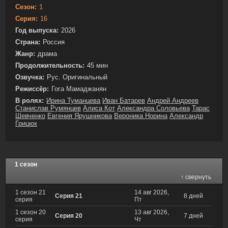
Сезон:
1
Серия:
16
Год выпуска:
2026
Страна:
Россия
Жанр:
драма
Продолжительность:
45 мин
Озвучка:
Рус. Оригинальный
Режиссёр:
Гога Мамаджанян
В ролях:
Ирина Туманцева
Иван Батарев
Андрей Андреев
Станислав Румянцев
Алиса Кот
Александра Соловьева
Тарас
Шевченко
Евгения Ярушникова
Вероника Норина
Александр
Грицюк
1 сезон
↑ свернуть
1 сезон 21
14 авг 2026,
Серия 21
8 дней
серия
Пт
1 сезон 20
13 авг 2026,
Серия 20
7 дней
серия
Чт