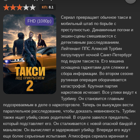
КП:
8.1
Сериал превращает обычное такси в
FHD (1080p)
мобильный штаб по борьбе с
преступностью. Динамичные погони и
экшен-сцены смешиваются с
детективным расследованием.
Лейтенант ППС Алексей Турбин
патрулирует ночной Санкт-Петербург
под видом таксиста. Его машина
оснащена гаджетами для слежки и
сбора информации. Во втором сезоне
рутинная операция оборачивается
катастрофой. Крупная партия
наркотиков исчезает. Все улики ведут к
Турбину. Он становится главным
подозреваемым в деле о наркоторговле. Теперь он вынужден вести
параллельное расследование, чтобы доказать невиновность. Турбин
также ищет убийц своих родителей. В отделе завелся предатель,
который подставляет его. Он сталкивается с новой опасной бандой и
маньяком. Он вычисляет и задерживает убийцу. Впереди его ждут
еще более серьезные испытания. Атмосфера сериала мрачная и