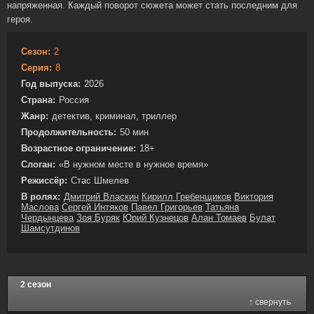
напряженная. Каждый поворот сюжета может стать последним для
героя.
Сезон:
2
Серия:
8
Год выпуска:
2026
Страна:
Россия
Жанр:
детектив, криминал, триллер
Продолжительность:
50 мин
Возрастное ограничение:
18+
Слоган:
«В нужном месте в нужное время»
Режиссёр:
Стас Шмелев
В ролях:
Дмитрий Власкин
Кирилл Гребенщиков
Виктория
Маслова
Сергей Интяков
Павел Григорьев
Татьяна
Чердынцева
Зоя Буряк
Юрий Кузнецов
Алан Томаев
Булат
Шамсутдинов
2 сезон
↑ свернуть