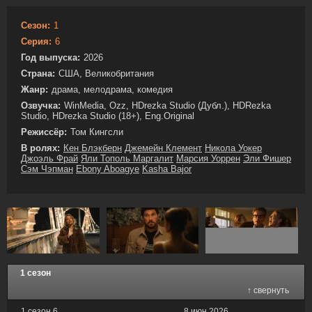
Сезон:
1
Серия:
6
Год выпуска:
2026
Страна:
США, Великобритания
Жанр:
драма, мелодрама, комедия
Озвучка:
WinMedia, Ozz, HDrezka Studio (Дубл.), HDRezka
Studio, HDrezka Studio (18+), Eng.Original
Режиссёр:
Том Кингсли
В ролях:
Кен Блэкберн
Джемейн Клемент
Никола Уокер
Джоэль Фрай
Яли Тополь Маргалит
Марсия Уоррен
Эли Фишер
Сэм Чэпман
Ebony Aboagye
Kasha Bajor
1 сезон
↑ свернуть
1 сезон 6
8 июн 2026,