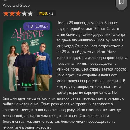
Alice and Steve
IMDB:
4.7
Число 26 навсегда меняет баланс
FHD (1080p)
внутри одной семьи. 26 лет Элис и
Стив были лучшими друзьями, а когда-
то даже любовниками. Всё рушится в
миг, когда Стив решает встречаться с
её 26-летней дочерью Иззи. Элис
теряет и друга, и дочь одновременно, а
привычная жизнь превращается в
минное поле. Она отказывается просто
наблюдать со стороны и начинает
масштабную операцию по спасению. В
ход идут уговоры, угрозы, шантаж и
даже удары по карьере Стива. Но
бывший друг не сдаётся, и их давняя связь перерастает в открытую
войну на истощение. Элис разрывает контракты и втягивает в
конфликт всех, кто попадается под руку. Иззи оказывается между
двух огней, а старые узы трещат по швам. Это ироничная и
болезненная комедия о том, как близкие люди превращаются в
чужих из‑за одной новости.