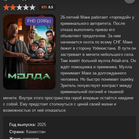
КП:
8.5
26-летний Маке работает «торпедой» у
FHD (1080p)
криминального авторитета. После
отказа выполнить приказ его
объявляют предателем. За ним
начинается охота по всему СНГ. Маке
бежит в сторону Узбекистана. В пути он
застревает в мечети небольшого села.
Там живёт больной мулла Абай-ата. Он
ждёт помощника и преемника. Мулла
принимает Маке за долгожданного
человека. Но быстро понимает ошибку.
Зритель почувствует контраст между
криминальной погоней и тишиной
мечети. Внутри этого пространства герой впервые остаётся наедине
с собой. Ему предстоит столкнуться с ценой своей жизни и
возможностью от неё отказаться.
Год выпуска:
2025
Страна:
Казахстан
Жанр:
комедия