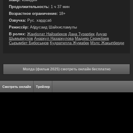
Продолжительность:
1 ч 37 мин
Возрастное ограничение:
18+
Озвучка:
Рус. хардсаб
Режиссёр:
Абдусаид Шайхисламулы
В ролях:
Жанболат Найзабеков
Дана Турарбек
Ануар
Шымыркулов
Анаркул Назаркулова
Мадияр Серикбаев
Сырымбет Бибосынов
Кудратилла Жумабек
Мэлс Жакыпберди
Молда (фильм 2025) смотреть онлайн бесплатно
Смотреть онлайн
Трейлер