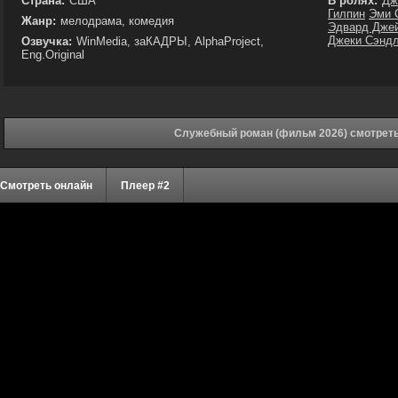
Страна:
США
В ролях:
Дж
Гилпин
Эми 
Жанр:
мелодрама, комедия
Эдвард Дже
Джеки Сэнд
Озвучка:
WinMedia, заКАДРЫ, AlphaProject,
Eng.Original
Служебный роман (фильм 2026) смотреть
Смотреть онлайн
Плеер #2