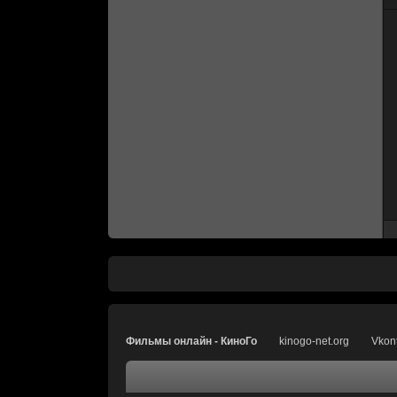
Фильмы онлайн - КиноГо
kinogo-net.org
Vkon