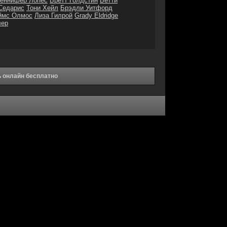
еннифер Лопес
Бретт Голдстин
Бетти
Седарис
Тони Хейл
Брэдли Уитфорд
ймс Олмос
Лиза Гилрой
Grady Eldridge
лер
 онлайн бесплатно