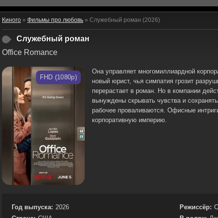
Киного
»
Фильмы про любовь
» Служебный роман (2026)
Служебный роман
Office Romance
Она управляет многомиллиардной корпор
FHD (1080p)
новый юрист, чья симпатия грозит разру
перерастает в роман. Но в компании дейс
вынуждены скрывать чувства и сохранять
рабочее проваливаются. Офисные интриги
корпоративную империю.
Год выпуска:
2026
Режиссёр:
О