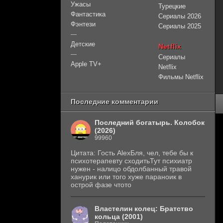
Ужасы
Турецкие
Фантастика
Сериалы 2026
Фэнтези
Сериалы 2025
—
Детские
Netflix
—
Сериалы
Apple TV+
Netflix
Фильмы Netflix
Последние комментарии
Последний богатырь. Колобок
(2026)
99960
Цитата: Гость AlexБля, чел, тебе бы к
психотерапевту сходитьТут психиатр
нужен - налицо обдолбанный травой
ханурик или того хуже параноик в
острой фазе чтото
Властелин колец: Братство
кольца (2001)