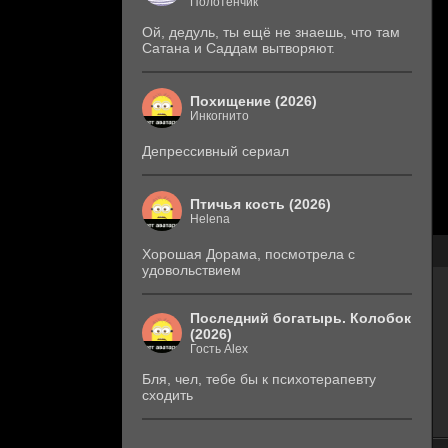
Полотенчик
Ой, дедуль, ты ещё не знаешь, что там
Сатана и Саддам вытворяют.
Похищение (2026)
Инкогнито
Депрессивный сериал
Птичья кость (2026)
Helena
Хорошая Дорама, посмотрела с
удовольствием
Последний богатырь. Колобок
(2026)
Гость Alex
Бля, чел, тебе бы к психотерапевту
сходить