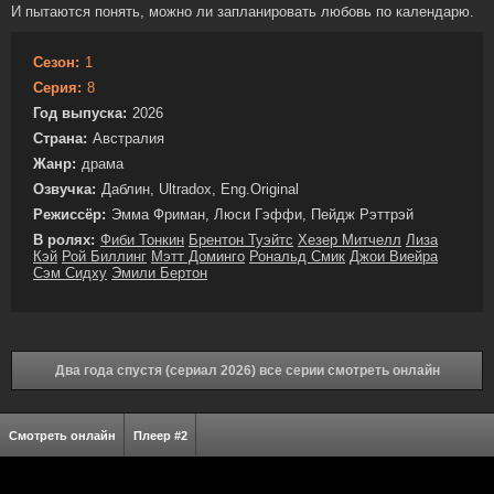
И пытаются понять, можно ли запланировать любовь по календарю.
Сезон:
1
Серия:
8
Год выпуска:
2026
Страна:
Австралия
Жанр:
драма
Озвучка:
Даблин, Ultradox, Eng.Original
Режиссёр:
Эмма Фриман, Люси Гэффи, Пейдж Рэттрэй
В ролях:
Фиби Тонкин
Брентон Туэйтс
Хезер Митчелл
Лиза
Кэй
Рой Биллинг
Мэтт Доминго
Рональд Смик
Джои Виейра
Сэм Сидху
Эмили Бертон
Два года спустя (сериал 2026) все серии смотреть онлайн
Смотреть онлайн
Плеер #2