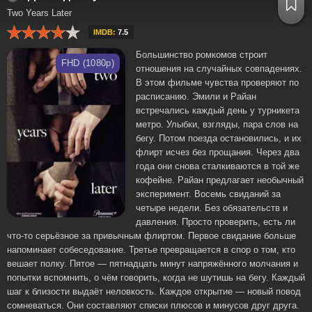
Two Years Later
IMDB:
7.5
Большинство ромкомов строит
FHD (1080p)
отношения на случайных совпадениях.
В этом фильме чувства проверяют по
расписанию. Эмили и Райан
встречались каждый день у турникета
метро. Улыбки, взгляды, пара слов на
бегу. Потом поезда остановились, и их
флирт исчез без прощания. Через два
года они снова сталкиваются в той же
кофейне. Райан предлагает необычный
эксперимент. Восемь свиданий за
четыре недели. Без обязательств и
давления. Просто проверить, есть ли
что-то серьёзное за привычным флиртом. Первое свидание больше
напоминает собеседование. Третье превращается в спор о том, кто
вешает полку. Пятое — пятнадцать минут напряжённого молчания и
попытки вспомнить, о чём говорить, когда не шутишь на бегу. Каждый
шаг к близости выдаёт неловкость. Каждое открытие — новый повод
сомневаться. Они составляют списки плюсов и минусов друг друга.