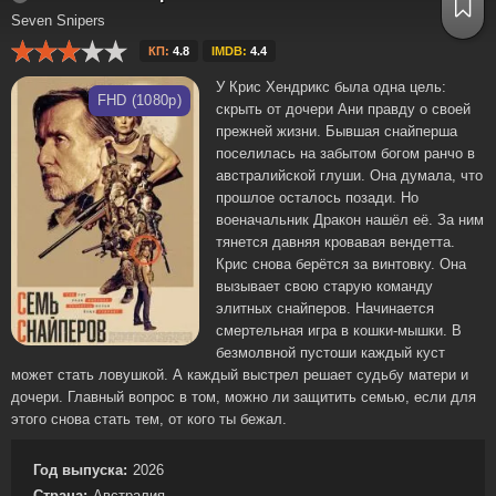
Seven Snipers
КП:
4.8
IMDB:
4.4
У Крис Хендрикс была одна цель:
FHD (1080p)
скрыть от дочери Ани правду о своей
прежней жизни. Бывшая снайперша
поселилась на забытом богом ранчо в
австралийской глуши. Она думала, что
прошлое осталось позади. Но
военачальник Дракон нашёл её. За ним
тянется давняя кровавая вендетта.
Крис снова берётся за винтовку. Она
вызывает свою старую команду
элитных снайперов. Начинается
смертельная игра в кошки-мышки. В
безмолвной пустоши каждый куст
может стать ловушкой. А каждый выстрел решает судьбу матери и
дочери. Главный вопрос в том, можно ли защитить семью, если для
этого снова стать тем, от кого ты бежал.
Год выпуска:
2026
Страна:
Австралия