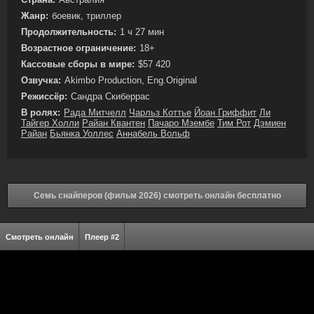
Жанр:
боевик, триллер
Продолжительность:
1 ч 27 мин
Возрастное ограничение:
18+
Кассовые сборы в мире:
$57 420
Озвучка:
Akimbo Production, Eng.Original
Режиссёр:
Сандра Скиберрас
В ролях:
Рада Митчелл
Чарльз Коттье
Йоан Гриффит
Ли
Тайгер Холли
Райан Квантен
Пачаро Мзембе
Тим Рот
Дэмиен
Райан
Бьянка Уоллес
Аннабель Вольф
Семь снайперов (фильм 2026) смотреть онлайн бесплатно
Смотреть онлайн
Плеер #2