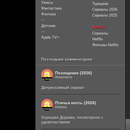
Ужасы
Турецкие
Фантастика
Сериалы 2026
Фэнтези
Сериалы 2025
—
Детские
Netflix
—
Сериалы
Apple TV+
Netflix
Фильмы Netflix
Последние комментарии
Похищение (2026)
Инкогнито
Депрессивный сериал
Птичья кость (2026)
Helena
Хорошая Дорама, посмотрела с
удовольствием