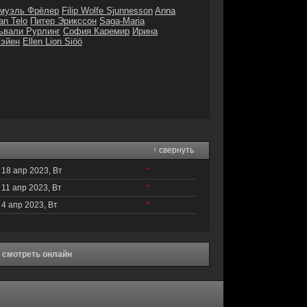
муэль Фрёлер
Filip Wolfe Sjunnesson
Anna
an Telo
Питер Эрикссон
Saga-Maria
ьвали Рурлинг
София Каремир
Ирина
Тэйен
Ellen Lion Siöö
↑ свернуть
18 апр 2023, Вт
*
11 апр 2023, Вт
*
4 апр 2023, Вт
*
 смотреть онлайн