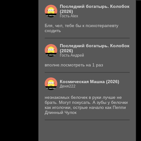
Последний богатырь. Колобок
(2026)
Гость Alex
Бля, чел, тебе бы к психотерапевту
сходить
Последний богатырь. Колобок
(2026)
Гость Андрей
вполне.посмотреть на 1 раз
Космическая Машка (2026)
Деня222
незнакомых белочек в руки лучше не
брать. Могут покусать. А зубы у белочки
как иголочки, острые начало как Пеппи
Длинный Чулок