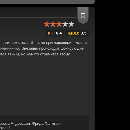
КП:
6.4
IMDB:
3.5
м пляжном отеле. В числе приглашенных – члены
 именинника. Внезапно происходит шокирующие
тся явным, но кое-кто стремится этому
ереза Андерссон, Фрида Халлгрен,
ergard