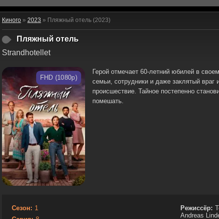
Киного
»
2023
» Пляжный отель (2023)
Пляжный отель
Strandhotellet
Герой отмечает 60-летний юбилей в свое
FHD (1080p)
семьи, сотрудники и даже заклятый враг
происшествие. Тайное постепенно станови
помешать.
Сезон:
1
Режиссёр:
Т
Andreas Lind