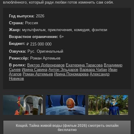
влюблённого, который ради любви готов изменить сам себя.
Год выпуска:
2026
Страна:
Россия
Жанр:
мультфильм, приключения, комедия, фэнтези
Возрастное ограничение:
6+
Бюджет:
₽ 215 000 000
Озвучка:
Рус. Оригинальный
Режиссёр:
Роман Артемьев
В ролях:
Виктор Добронравов
Екатерина Тарасова
Владимир
Сычев
Ирина Савина
Антон Эльдаров
Варвара Чабан
Иван
Агапов
Роман Артемьев
Ирина Пономарева
Александр
Новиков
Кощей. Тайна живой воды (фильм 2026) смотреть онлайн
бесплатно