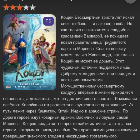
Кощей Бессмертный триста лет искал
TS
свою любовь — и наконец нашёл. Но
как только он готовится к свадьбе с
красавицей Варварой, её похищает
новая правительница Тридевятого
царства Моревна. Спасти невесту
может только Живая вода, вот только
Кощей не может её добыть. Этот
чудесный источник поддаётся лишь
Доброму молодцу с чистым сердцем и
честными помыслами.
Могущественному бессмертному
колдуну впервые в жизни приходится
не воевать, а доказывать, что он достоин своего счастья. В компании
весёлого Колобка он отправляется в кругосветное приключение. Их
путь лежит через Камчатку, Китай, Индию и арабские страны. По
дороге героев ждут коварный дракон, Василиск и ловушки самой
Моревны. Кощею предстоит не просто найти источник, а стать тем
героем, которым он никогда не был. Эта яркая анимационная комедия
превращает знакомого злодея в неожиданно трогательного