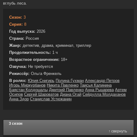
вглубь леса.
Сезон:
3
Серия:
8
Год выпуска:
2026
Страна:
Россия
Жанр:
детектив, драма, криминал, триллер
Продолжительность:
1 ч
Возрастное ограничение:
18+
Озвучка:
Не требуется
Режиссёр:
Ольга Френкель
В ролях:
Юлия Снигирь
Полина Гухман
Александр Петров
Игорь Миркурбанов
Никита Павленко
Таисья Калинина
Баястан Колдошалы
Дмитрий Павленко
Анна Рыцарева
Артем
Осипов
Сергей Шароватов
Диана Огай
Сейдулла Молдаханов
Анна Здор
Станислав Устюжанин
3 сезон
↑ свернуть