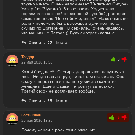
трудно узнать. Очень напоминает 70-летнию Сигурни
Уивер ( из "Чужого") В свое время Ходченкова
поразила всех своей не здоровой худобой, растеряв
симпатии после "Не хлебом единым". Может быть по
роли и положено быть высохшей мужичкой, но ...
скучаю по Екатерине. О сериале... очень надеюсь,
что маньяк не Петров )) Буду смотреть дальше.
Ответить
Цитата
Теодор
0
29 мая 2026 13:53
Какой бред несёт Снегирь, допрашивая девушку из
леса. Ни где нашла труп, ни как там оказалась. Она
сразу, с порга вешает на неё убийство какой-то
женщины. Ещё и Сашка Петров тут затесался.
Третий сезон не дотягивает, вообще.
Ответить
Цитата
Гость Иван
-5
29 мая 2026 13:37
Почему женские роли такие ужасные