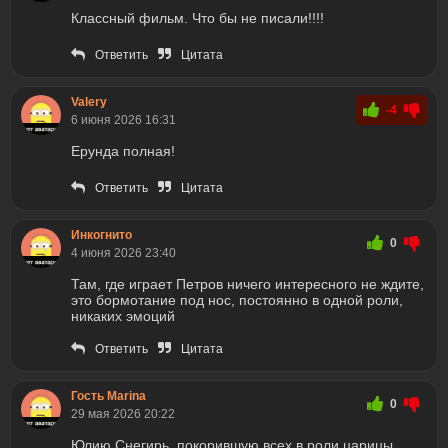
Классный фильм. Что бы не писали!!!!
Ответить
Цитата
Valery
-4
6 июня 2026 16:31
Ерунда полная!
Ответить
Цитата
Инкогнито
0
4 июня 2026 23:40
Там, где играет Петров ничего интересного не ждите,
это бормотание под нос, постоянно в одной роли,
никаких эмоций
Ответить
Цитата
Гость Marina
0
29 мая 2026 20:22
Юлию Снегирь, покорившую всех в роли царицы,