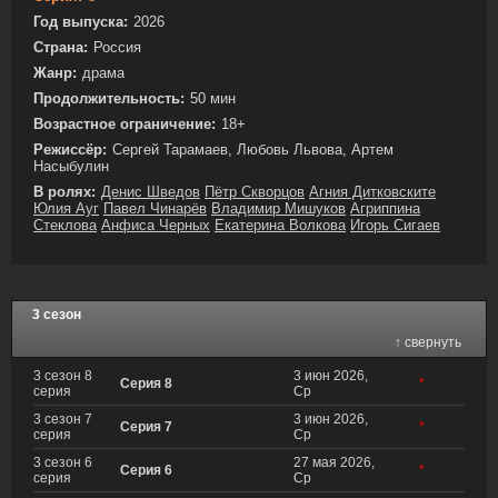
Год выпуска:
2026
Страна:
Россия
Жанр:
драма
Продолжительность:
50 мин
Возрастное ограничение:
18+
Режиссёр:
Сергей Тарамаев, Любовь Львова, Артем
Насыбулин
В ролях:
Денис Шведов
Пётр Скворцов
Агния Дитковските
Юлия Ауг
Павел Чинарёв
Владимир Мишуков
Агриппина
Стеклова
Анфиса Черных
Екатерина Волкова
Игорь Сигаев
3 сезон
↑ свернуть
3 сезон 8
3 июн 2026,
Серия 8
*
серия
Ср
3 сезон 7
3 июн 2026,
Серия 7
*
серия
Ср
3 сезон 6
27 мая 2026,
Серия 6
*
серия
Ср