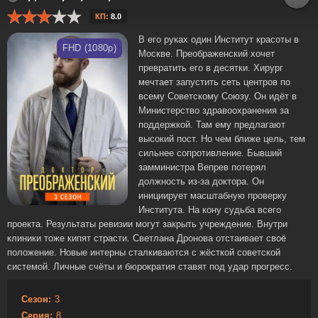
КП:
8.0
В его руках один Институт красоты в
FHD (1080p)
Москве. Преображенский хочет
превратить его в десятки. Хирург
мечтает запустить сеть центров по
всему Советскому Союзу. Он идёт в
Министерство здравоохранения за
поддержкой. Там ему предлагают
высокий пост. Но чем ближе цель, тем
сильнее сопротивление. Бывший
замминистра Вепрев потерял
должность из-за доктора. Он
инициирует масштабную проверку
Института. На кону судьба всего
проекта. Результаты ревизии могут закрыть учреждение. Внутри
клиники тоже кипят страсти. Светлана Дронова отстаивает своё
положение. Новые интерны сталкиваются с жёсткой советской
системой. Личные счёты и бюрократия ставят под удар прогресс.
Сезон:
3
Серия:
8