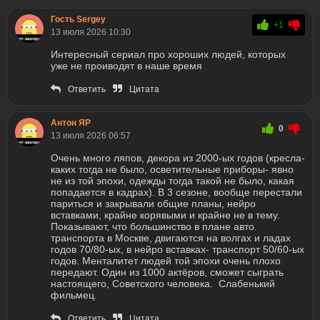
Гость Sergey
+1
13 июля 2026 10:30
Интересный сериал про хороших людей, которых
уже не проиводят в наше время
Ответить
Цитата
Антон ЯР
0
13 июля 2026 06:57
Очень много ляпов, декора из 2000-ых годов (кресла-
каких тогда не было, осветительные приборы- явно
не из той эпохи, одежды тогда такой не было, какая
попадается в кадрах). В 3 сезоне, вообще перестали
париться и закрывали общие планы, нейро
вставками, крайне корявыми и крайне не в тему.
Показывают, что большинство в плане авто.
транспорта в Москве, двигаются на волгах и ладах
годов 70/80-ых, в нейро вставках- транспорт 50/60-ых
годов. Менталитет людей той эпохи очень плохо
передают. Один из 1000 актёров, сможет сыграть
настоящего, Советского человека. Слабенький
фильмец.
Ответить
Цитата