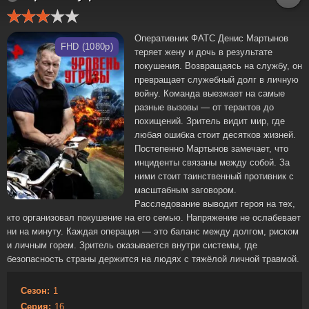
Оперативник ФАТС Денис Мартынов
FHD (1080p)
теряет жену и дочь в результате
покушения. Возвращаясь на службу, он
превращает служебный долг в личную
войну. Команда выезжает на самые
разные вызовы — от терактов до
похищений. Зритель видит мир, где
любая ошибка стоит десятков жизней.
Постепенно Мартынов замечает, что
инциденты связаны между собой. За
ними стоит таинственный противник с
масштабным заговором.
Расследование выводит героя на тех,
кто организовал покушение на его семью. Напряжение не ослабевает
ни на минуту. Каждая операция — это баланс между долгом, риском
и личным горем. Зритель оказывается внутри системы, где
безопасность страны держится на людях с тяжёлой личной травмой.
Сезон:
1
Серия:
16