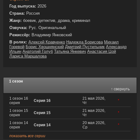
Год выпуска:
2026
Страна:
Россия
Жанр:
боевик, детектив, драма, криминал
Озвучка:
Рус. Оригинальный
Режиссёр:
Владимир Янковский
В ролях:
Алексей Кравченко
Надежда Борисова
Михаил
Горевой
Борис Хвошнянский
Дмитрий Пустильник
Александр
Ильин
Анатолий Голуб
Татьяна Янкевич
Анастасия Цой
Лариса Маршалова
1 сезон
↑ свернуть
1 сезон 16
21 мая 2026,
Серия 16
*
серия
Чт
1 сезон 15
21 мая 2026,
Серия 15
*
серия
Чт
1 сезон 14
20 мая 2026,
Серия 14
*
серия
Ср
показать все серии