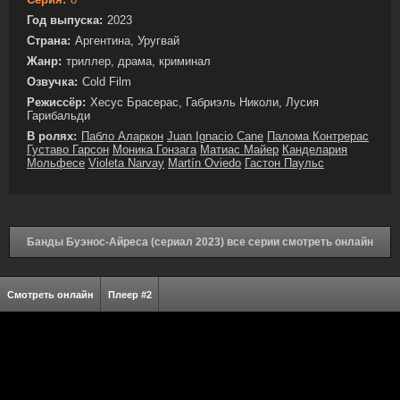
Год выпуска:
2023
Страна:
Аргентина, Уругвай
Жанр:
триллер, драма, криминал
Озвучка:
Cold Film
Режиссёр:
Хесус Брасерас, Габриэль Николи, Лусия
Гарибальди
В ролях:
Пабло Аларкон
Juan Ignacio Cane
Палома Контрерас
Густаво Гарсон
Моника Гонзага
Матиас Майер
Канделария
Мольфесе
Violeta Narvay
Martín Oviedo
Гастон Паульс
Банды Буэнос-Айреса (сериал 2023) все серии смотреть онлайн
Смотреть онлайн
Плеер #2