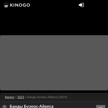
Киного
»
2023
» Банды Буэнос-Айреса (2023)
Банды Буэнос-Айреса