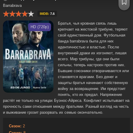
Barrabrava
IMDB:
7.6
Братья, чья кровная связь лишь
HD (720p)
крепчает на жестокой трибуне, теряют
свой единственный дом. Футбольная
банда barrabrava была для них
идентичностью и властью. После
внутренней драки их изгоняют, лишая
всего. Мир трибуны, где они были
сильны, теперь настроен против них.
Бывшие союзники отворачиваются или
становятся врагами. Без денег и
защиты братья начинают собственную
войну за возвращение. Им предстоит
понять, кто их предал. Напряжение
растёт не только на улицах Буэнос-Айреса. Конфликт испытывает на
прочность сами отношения между братьями. Разный взгляд на честь
и выживание грозит разорвать их семью окончательно.
Сезон:
2
Серия:
8