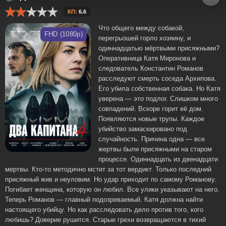
КП:
6.6
Что общего между собакой,
FHD (1080p)
перегрызшей горло хозяину, и
одиннадцатью мёртвыми присяжными?
Оперативница Катя Миронова и
следователь Константин Романов
расследуют смерть соседа Архипова.
Его убила собственная собака. Но Катя
уверена — это подлог. Слишком много
совпадений. Вскоре горит её дом.
Появляются новые трупы. Каждое
убийство замаскировано под
случайность. Причина одна — все
жертвы были присяжными на старом
процессе. Одиннадцать из двенадцати
мертвы. Кто-то методично мстит за тот вердикт. Только последний
присяжный жив и неуловим. Но удар приходит по самому Романову.
Погибает женщина, которую он любил. Все улики указывают на него.
Теперь Романов — главный подозреваемый. Катя должна найти
настоящего убийцу. Но как расследовать дело против того, кого
любишь? Доверие рушится. Старые грехи возвращаются в тихий