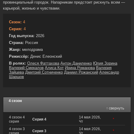
провинциальный городок. Напарникам предстоит рискнуть всем —
карьерой, жизнью и чувствами.
Сезон:
4
Серия:
4
Год выпуска:
2026
Страна:
Россия
Жанр:
мелодрама
Режиссёр:
Денис Елеонский
В ролях:
Олеся Фаттахова
Антон Даниленко
Юлия Зорина
Валерий Смекалов
Алиса Кот
Ирина Романова
Валерия
Зайцева
Дмитрий Сотниченко
Даниил Рожанский
Александр
Шаршов
4 сезон
↑ свернуть
4 сезон 4
14 мая 2026,
Серия 4
*
серия
Чт
4 сезон 3
14 мая 2026,
Серия 3
*
серия
Чт