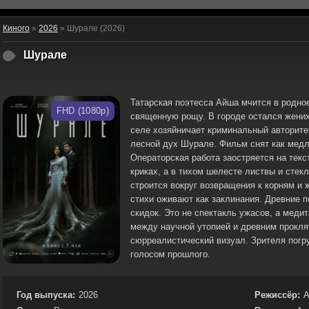
Киного
»
2026
» Шурале (2026)
Шурале
Татарская поэтесса Айша мчится в родное
FHD (1080p)
священную рощу. В городе остался жених
селе хозяйничает криминальный авторитет
лесной дух Шурале. Фильм снят как медл
Операторская работа заостряется на текс
криках, а в тихом шелесте листвы и стек
строится вокруг возвращения к корням и 
стихи оживают как заклинания. Древние 
скидок. Это не спектакль ужасов, а меди
между научной утопией и древним прокля
сюрреалистический визуал. Зрителя погр
голосом прошлого.
Год выпуска:
2026
Режиссёр:
А