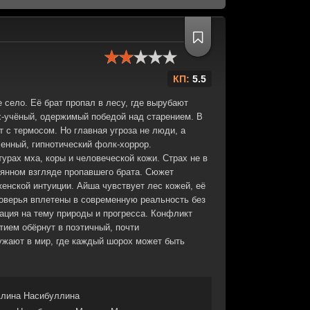
КП:
5.5
 село. Её брат пропал в лесу, где вырубают
-учёный, одержимый победой над старением. В
 с термосом. Но главная угроза не люди, а
енный, гипнотический фолк-хоррор.
турах мха, коры и человеческой кожи. Страх не в
лянном взгляде пропавшего брата. Сюжет
женской интуиции. Айша чувствует лес кожей, её
поверья вплетены в современную реальность без
тация на тему природы и прогресса. Конфликт
тием обёрнут в поэтичный, почти
ужают в мир, где каждый шорох может быть
лина Насибуллина