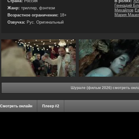
Страна:
Россия
В ролях:
Ал
Геннадий Бл
Жанр:
триллер, фэнтези
Михайлов
Ев
Мария Маце
Возрастное ограничение:
18+
Озвучка:
Рус. Оригинальный
Шурале (фильм 2026) смотреть онл
Смотреть онлайн
Плеер #2