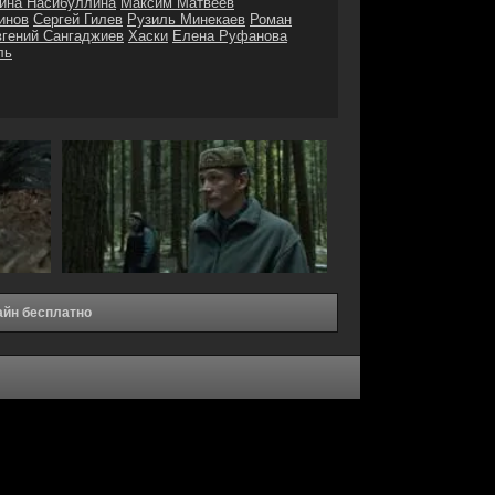
ина Насибуллина
Максим Матвеев
инов
Сергей Гилев
Рузиль Минекаев
Роман
гений Сангаджиев
Хаски
Елена Руфанова
ль
айн бесплатно