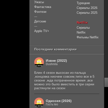
Ужасы
Турецкие
Фантастика
Сериалы 2026
Фэнтези
Сериалы 2025
—
Детские
Netflix
—
Сериалы
Apple TV+
Netflix
Фильмы Netflix
Последние комментарии
Извне (2022)
Dushnila
Блин 4 сезон высосан из пальца
,концовка ниочем совсем,типо все в 5
сезоне ,мда потраченное время ,все
можно это было вместить в три серии
растянули на сезон
Одиссея (2026)
Гость leo