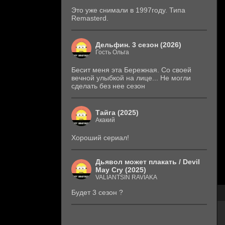
Это уже снимали в 1997году. Типа
Remasterd.
Дельфин. 3 сезон (2026)
Гость Ольга
Бесит меня эта Бережная. Со своей
вечной улыбкой на лице... Не могли
сделать без нее сезон
Тайга (2025)
Акакий
Хороший сериал!
Дьявол может плакать / Devil
May Cry (2025)
VALIANTSIN RAVIAKA
Будет 3 сезон ?