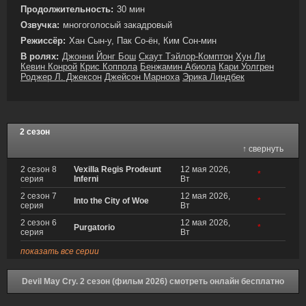
Продолжительность:
30 мин
Озвучка:
многоголосый закадровый
Режиссёр:
Хан Сын-у, Пак Со-ён, Ким Сон-мин
В ролях:
Джонни Йонг Бош
Скаут Тэйлор-Комптон
Хун Ли
Кевин Конрой
Крис Коппола
Бенжамин Абиола
Кари Уолгрен
Роджер Л. Джексон
Джейсон Марноха
Эрика Линдбек
2 сезон
↑ свернуть
2 сезон 8
Vexilla Regis Prodeunt
12 мая 2026,
*
серия
Inferni
Вт
2 сезон 7
12 мая 2026,
Into the City of Woe
*
серия
Вт
2 сезон 6
12 мая 2026,
Purgatorio
*
серия
Вт
показать все серии
Devil May Cry. 2 сезон (фильм 2026) смотреть онлайн бесплатно