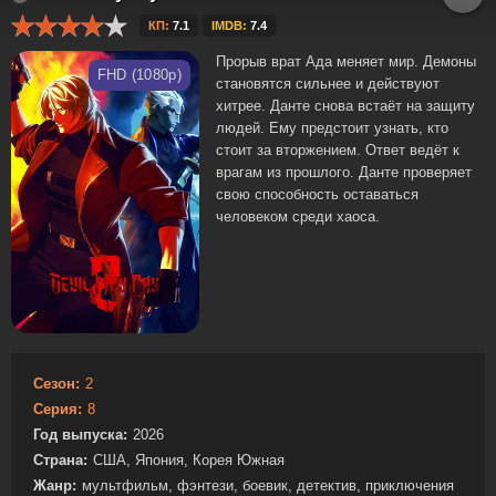
КП:
7.1
IMDB:
7.4
Прорыв врат Ада меняет мир. Демоны
FHD (1080p)
становятся сильнее и действуют
хитрее. Данте снова встаёт на защиту
людей. Ему предстоит узнать, кто
стоит за вторжением. Ответ ведёт к
врагам из прошлого. Данте проверяет
свою способность оставаться
человеком среди хаоса.
Сезон:
2
Серия:
8
Год выпуска:
2026
Страна:
США, Япония, Корея Южная
Жанр:
мультфильм, фэнтези, боевик, детектив, приключения