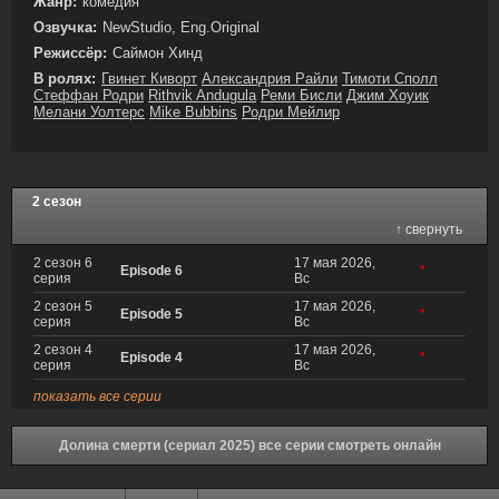
Жанр:
комедия
Озвучка:
NewStudio, Eng.Original
Режиссёр:
Саймон Хинд
В ролях:
Гвинет Киворт
Александрия Райли
Тимоти Сполл
Стеффан Родри
Rithvik Andugula
Реми Бисли
Джим Хоуик
Мелани Уолтерс
Mike Bubbins
Родри Мейлир
2 сезон
↑ свернуть
2 сезон 6
17 мая 2026,
Episode 6
*
серия
Вс
2 сезон 5
17 мая 2026,
Episode 5
*
серия
Вс
2 сезон 4
17 мая 2026,
Episode 4
*
серия
Вс
показать все серии
Долина смерти (сериал 2025) все серии смотреть онлайн