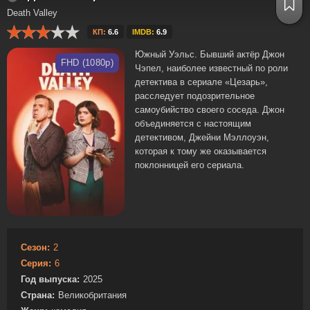
Death Valley
КП:
6.6
IMDB:
6.9
Южный Уэльс. Бывший актёр Джон
FHD (1080p)
Чэпел, наиболее известный по роли
детектива в сериале «Цезарь»,
расследует подозрительное
самоубийство своего соседа. Джон
объединяется с настоящим
детективом, Джейни Мэллоуэн,
которая к тому же оказывается
поклонницей его сериала.
Сезон:
2
Серия:
6
Год выпуска:
2025
Страна:
Великобритания