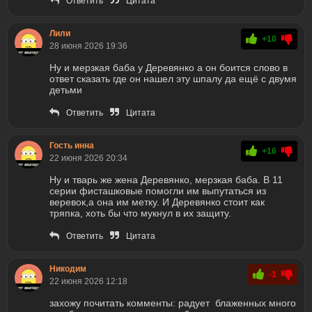
Ответить
Цитата
Лили
+10
28 июня 2026 19:36
Ну и мерзкая баба у Деревянко а он боится слово в
ответ сказать где он нашел эту шпалу да ещё с двумя
детьми
Ответить
Цитата
Гость инна
+16
22 июня 2026 20:34
Ну и тварь же жена Деревянко, мерзкая баба. В 11
серии фисташковые помогли им выпутаться из
веревок,а она им метку. И Деревянко стоит как
тряпка, хоть бы что мукнул в их защиту.
Ответить
Цитата
Никодим
-1
22 июня 2026 12:18
захожу почитать комменты: радует блаженных много