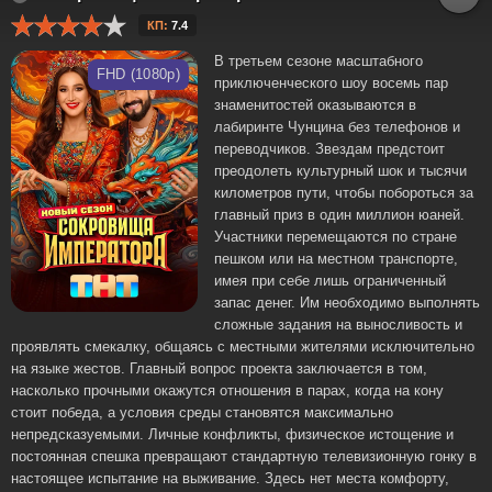
КП:
7.4
В третьем сезоне масштабного
FHD (1080p)
приключенческого шоу восемь пар
знаменитостей оказываются в
лабиринте Чунцина без телефонов и
переводчиков. Звездам предстоит
преодолеть культурный шок и тысячи
километров пути, чтобы побороться за
главный приз в один миллион юаней.
Участники перемещаются по стране
пешком или на местном транспорте,
имея при себе лишь ограниченный
запас денег. Им необходимо выполнять
сложные задания на выносливость и
проявлять смекалку, общаясь с местными жителями исключительно
на языке жестов. Главный вопрос проекта заключается в том,
насколько прочными окажутся отношения в парах, когда на кону
стоит победа, а условия среды становятся максимально
непредсказуемыми. Личные конфликты, физическое истощение и
постоянная спешка превращают стандартную телевизионную гонку в
настоящее испытание на выживание. Здесь нет места комфорту,