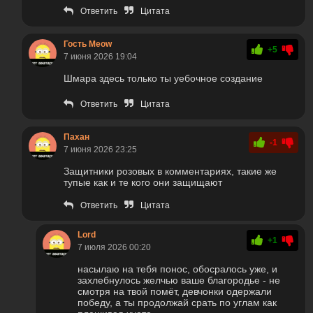
Ответить
Цитата
Гость Meow
+5
7 июня 2026 19:04
Шмара здесь только ты уебочное создание
Ответить
Цитата
Пахан
-1
7 июня 2026 23:25
Защитники розовых в комментариях, такие же
тупые как и те кого они защищают
Ответить
Цитата
Lord
+1
7 июля 2026 00:20
насылаю на тебя понос, обосралось уже, и
захлебнулось желчью ваше благородье - не
смотря на твой помёт, девчонки одержали
победу, а ты продолжай срать по углам как