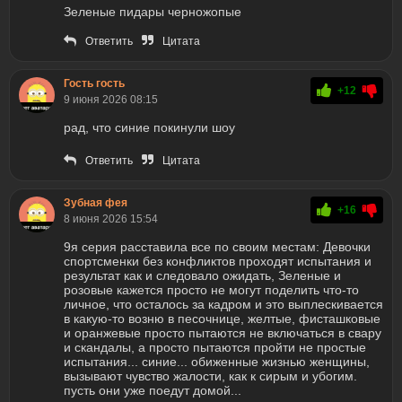
Зеленые пидары черножопые
Ответить
Цитата
Гость гость
+12
9 июня 2026 08:15
рад, что синие покинули шоу
Ответить
Цитата
Зубная фея
+16
8 июня 2026 15:54
9я серия расставила все по своим местам: Девочки
спортсменки без конфликтов проходят испытания и
результат как и следовало ожидать, Зеленые и
розовые кажется просто не могут поделить что-то
личное, что осталось за кадром и это выплескивается
в какую-то возню в песочнице, желтые, фисташковые
и оранжевые просто пытаются не включаться в свару
и скандалы, а просто пытаются пройти не простые
испытания... синие... обиженные жизнью женщины,
вызывают чувство жалости, как к сирым и убогим.
пусть они уже поедут домой...