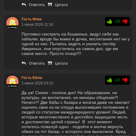
Ответить
Цитата
Гость Инна
+25
1 июня 2026 11:16
Противно смотреть на Кошкиных, ведут себя как
хабалки, вроде бы мама и дочка, воспитания нет ни у
одной из них. Пытаясь задеть и унизить сестёр
Авериных, они опустились на самое дно, где им
самое место. Просто позор!!!!
Ответить
Цитата
Гость Elena
+21
1 июня 2026 03:12
Да уж! Синие - полное дно! Ни образования, ни
культуры, ни воспитания, ни манеры общение!!!
Ничего!!! Две бабы с базара и мозгов даже не хватает
оценить свое из ни откуда выскочившее положение и
людей со статусом международного уровня! Людей,
которые многочисленно и достойно защищали честь
и достоинство целой страны! В этот момент
хотелось пожалуй одно - подойти и молча вернуть
обеих на тот базар, с которого они выскочили. Вряд