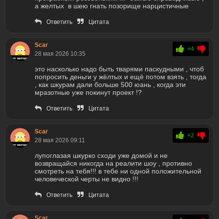
а желтых в шею гнать позорище нарцистичные
Ответить
Цитата
Scar
+4
28 мая 2026 10:35
это насколько надо быть тварями паскудными , чтоб
попросить деньги у жёлтых и ещё потом взять , тогда
, как шкурам дали больше 500 юань , когда эти
мразотные уже покинут проект !?
Ответить
Цитата
Scar
+2
28 мая 2026 09:11
лупоглазая шкурко сходи уже домой и не
возвращайся никогда на реалити шоу , противно
смотреть на тебя!!! в тебе ни одной положительной
человеческой черты не видно !!!
Ответить
Цитата
Scar