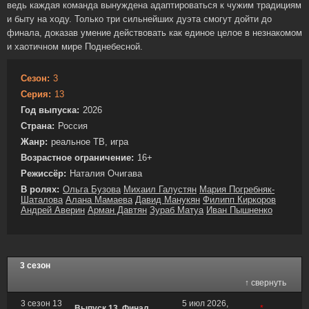
ведь каждая команда вынуждена адаптироваться к чужим традициям
и быту на ходу. Только три сильнейших дуэта смогут дойти до
финала, доказав умение действовать как единое целое в незнакомом
и хаотичном мире Поднебесной.
Сезон:
3
Серия:
13
Год выпуска:
2026
Страна:
Россия
Жанр:
реальное ТВ, игра
Возрастное ограничение:
16+
Режиссёр:
Наталия Очигава
В ролях:
Ольга Бузова
Михаил Галустян
Мария Погребняк-
Шаталова
Алана Мамаева
Давид Манукян
Филипп Киркоров
Андрей Аверин
Арман Давтян
Зураб Матуа
Иван Пышненко
3 сезон
↑ свернуть
3 сезон 13
5 июл 2026,
Выпуск 13. Финал
*