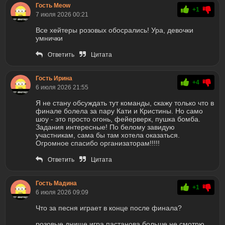
Гость Meow
+1
7 июля 2026 00:21
Все хейтеры розовых обосрались! Ура, девочки
умнички
Ответить
Цитата
Гость Ирина
+4
6 июля 2026 21:55
Я не стану обсуждать тут команды, скажу только что в
финале болела за пару Кати и Кристины. Но само
шоу - это просто огонь, фейерверк, пушка бомба.
Задания интересные! По белому завидую
участникам, сама бы там хотела оказаться.
Огромное спасибо организаторам!!!!!
Ответить
Цитата
Гость Мадина
+1
6 июля 2026 09:09
Что за песня играет в конце после финала?
розовые днище игра пастанова больше не смотрю