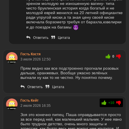
хреном молодую не изношенную вагину- типа
чисто бруклинская история когда богатый и не
молодой еврей женился на 20 летней официантке
ради упругой киски,а та зная цену своей киске
включала борзометр требуя от барахла,ювелирки
и до поездок на багамы
Ответить
Цитата
Гость Костя
0
3 июля 2026 12:50
Прям видно как все подстроенно прогнали розовых
дальше, оранжевых. Вообще ужасно зелёных
выгнали ну как то не честно. Ну понятно почему.
Ответить
Цитата
Гость Кейт
+10
2 июля 2026 16:35
Зоя это конечно пипец. Паша оправдывается просто
за все перед ней, как маленький мальчик. У нее явно
было трудное детство, очень много защиты и
агрессии, как будто весь мир вокруг нее крутится. И