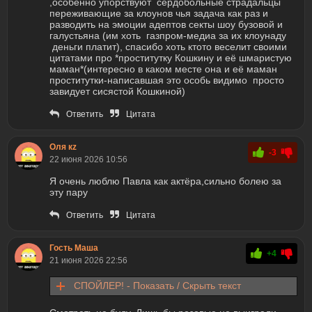
,особенно упорствуют сердобольные страдальцы
переживающие за клоунов чья задача как раз и
разводить на эмоции адептов секты шоу бузовой и
галустьяна (им хоть газпром-медиа за их клоунаду
деньги платит), спасибо хоть ктото веселит своими
цитатами про *проститутку Кошкину и её шмаристую
маман*(интересно в каком месте она и её маман
проститутки-написавшая это особь видимо просто
завидует сисястой Кошкиной)
Ответить
Цитата
Оля кz
-3
22 июня 2026 10:56
Я очень люблю Павла как актёра,сильно болею за
эту пару
Ответить
Цитата
Гость Маша
+4
21 июня 2026 22:56
СПОЙЛЕР! - Показать / Скрыть текст