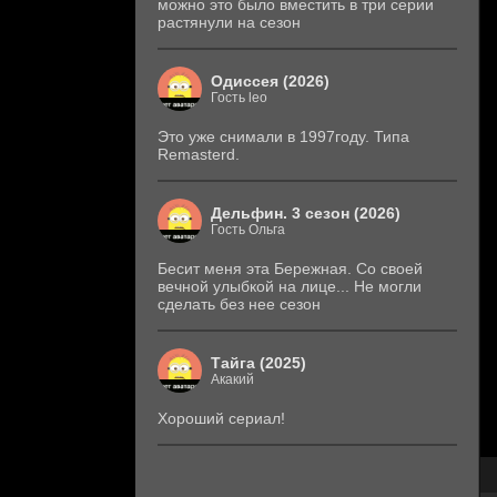
можно это было вместить в три серии
растянули на сезон
Одиссея (2026)
Гость leo
Это уже снимали в 1997году. Типа
Remasterd.
Дельфин. 3 сезон (2026)
Гость Ольга
Бесит меня эта Бережная. Со своей
вечной улыбкой на лице... Не могли
сделать без нее сезон
Тайга (2025)
Акакий
Хороший сериал!