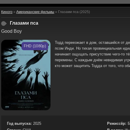
Киного
»
Американские фильмы
» Глазами пса (2025)
Глазами пса
Good Boy
Тодд переезжает в дом, оставшийся от де
FHD (1080p)
псом Инди. Но тихая провинциальная иди
начинает ощущать присутствие чего-то тё
перемены. С каждым днём невидимая угро
кто может защитить Тодда от того, что об
Год выпуска:
2025
Режиссёр:
Б