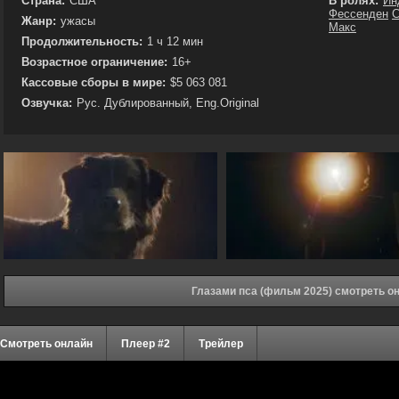
Страна:
США
В ролях:
Ин
Фессенден
С
Жанр:
ужасы
Макс
Продолжительность:
1 ч 12 мин
Возрастное ограничение:
16+
Кассовые сборы в мире:
$5 063 081
Озвучка:
Рус. Дублированный, Eng.Original
Глазами пса (фильм 2025) смотреть о
Смотреть онлайн
Плеер #2
Трейлер