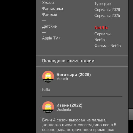
Ужасы
Турецкие
Фантастика
Сериалы 2026
Фэнтези
Сериалы 2025
—
Детские
Netflix
—
Сериалы
Apple TV+
Netflix
Фильмы Netflix
Последние комментарии
Богатыри (2026)
Musafir
fuflo
Извне (2022)
Dushnila
Блин 4 сезон высосан из пальца
,концовка ниочем совсем,типо все в 5
сезоне ,мда потраченное время ,все