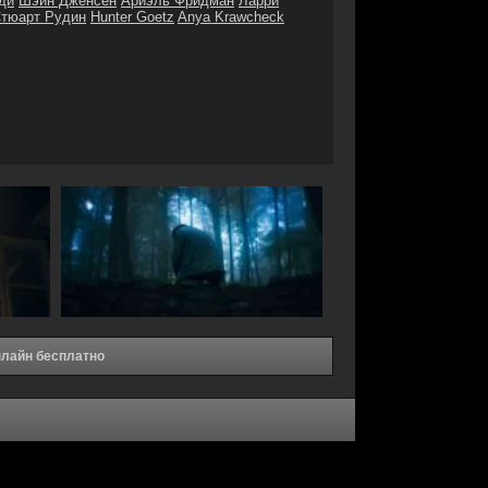
ди
Шэйн Дженсен
Ариэль Фридман
Ларри
тюарт Рудин
Hunter Goetz
Anya Krawcheck
нлайн бесплатно