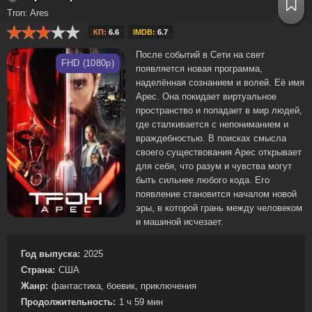
Tron: Ares
КП:
6.6
IMDB:
6.7
После событий в Сети на свет
FHD (1080p)
появляется новая программа,
наделённая сознанием и волей. Её имя
Арес. Она покидает виртуальное
пространство и попадает в мир людей,
где сталкивается с непониманием и
враждебностью. В поисках смысла
своего существования Арес открывает
для себя, что разум и чувства могут
быть сильнее любого кода. Его
появление становится началом новой
эры, в которой грань между человеком
и машиной исчезает.
Год выпуска:
2025
Страна:
США
Жанр:
фантастика, боевик, приключения
Продолжительность:
1 ч 59 мин