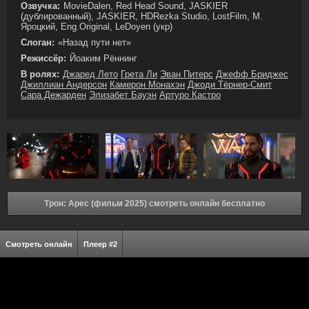
Озвучка:
MovieDalen, Red Head Sound, JASKIER
(дублированный), JASKIER, HDRezka Studio, LostFilm, М.
Яроцкий, Eng.Original, LeDoyen (укр)
Слоган:
«Назад пути нет»
Режиссёр:
Йоаким Рённинг
В ролях:
Джаред Лето
Грета Ли
Эван Питерс
Джефф Бриджес
Джиллиан Андерсон
Камерон Монахэн
Джоди Тёрнер-Смит
Сара Дежарден
Элизабет Бауэн
Артуро Кастро
Трон: Арес (фильм 2025) смотреть онлайн бесплатно
Смотреть онлайн
Плеер #2