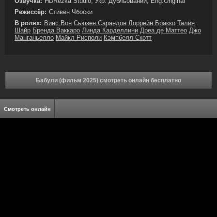
Озвучка:
HDRezka Studio, Укр. Дубльований, Eng.Original
Режиссёр:
Стивен Чбоски
В ролях:
Винс Вон
Сьюзен Сарандон
Лоррейн Бракко
Талия
Шайр
Бренда Ваккаро
Линда Карделлини
Дреа де Маттео
Джо
Манганьелло
Майкл Рисполи
Кэмпбелл Скотт
Бабули (фильм 2025) смотреть онлайн бесплатно
Смотреть онлайн