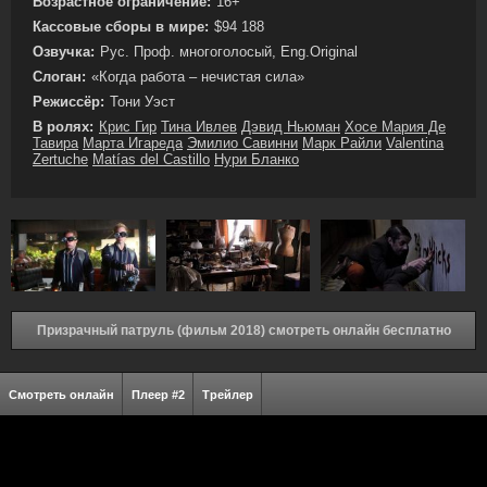
Возрастное ограничение:
16+
Кассовые сборы в мире:
$94 188
Озвучка:
Рус. Проф. многоголосый, Eng.Original
Слоган:
«Когда работа – нечистая сила»
Режиссёр:
Тони Уэст
В ролях:
Крис Гир
Тина Ивлев
Дэвид Ньюман
Хосе Мария Де
Тавира
Марта Игареда
Эмилио Савинни
Марк Райли
Valentina
Zertuche
Matías del Castillo
Нури Бланко
Призрачный патруль (фильм 2018) смотреть онлайн бесплатно
Смотреть онлайн
Плеер #2
Трейлер