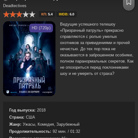
Deadtectives
КП:
5.4
IMDB:
6.0
Ведущие успешного телешоу
HD (720p)
«Призрачный патруль» прекрасно
справляются с ролью умелых
охотников за привидениями и прочей
нечистью. До тех пор пока не
оказываются в заброшенном особняке,
полном паранормальных секретов. Как
не опозориться перед поклонниками
шоу и не умереть от страха?
Год выпуска:
2018
Страна:
США
Жанр:
Ужасы, Комедия, Зарубежный
Продолжительность:
92 мин. / 01:32