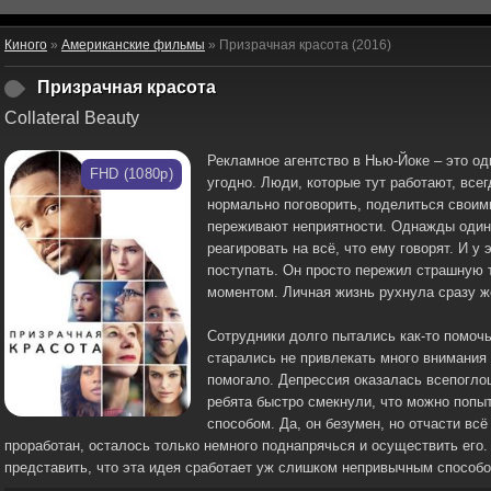
Киного
»
Американские фильмы
» Призрачная красота (2016)
Призрачная красота
Collateral Beauty
Рекламное агентство в Нью-Йоке – это од
FHD (1080p)
угодно. Люди, которые тут работают, все
нормально поговорить, поделиться своим
переживают неприятности. Однажды один 
реагировать на всё, что ему говорят. И у
поступать. Он просто пережил страшную 
моментом. Личная жизнь рухнула сразу же
Сотрудники долго пытались как-то помоч
старались не привлекать много внимания
помогало. Депрессия оказалась всепогло
ребята быстро смекнули, что можно попы
способом. Да, он безумен, но отчасти вс
проработан, осталось только немного поднапрячься и осуществить его. 
представить, что эта идея сработает уж слишком непривычным способо