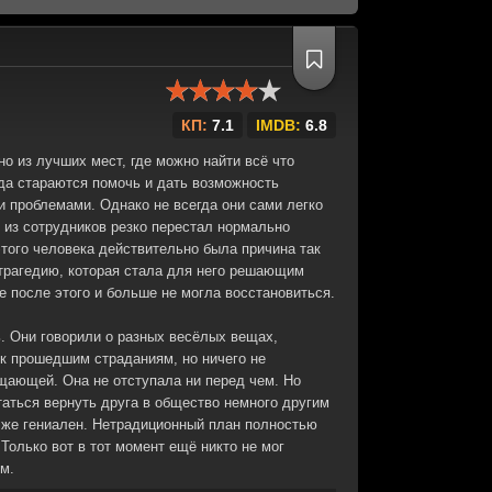
КП:
7.1
IMDB:
6.8
но из лучших мест, где можно найти всё что
гда стараются помочь и дать возможность
и проблемами. Однако не всегда они сами легко
из сотрудников резко перестал нормально
 этого человека действительно была причина так
трагедию, которая стала для него решающим
 после этого и больше не могла восстановиться.
ь. Они говорили о разных весёлых вещах,
 к прошедшим страданиям, но ничего не
щающей. Она не отступала ни перед чем. Но
таться вернуть друга в общество немного другим
ё же гениален. Нетрадиционный план полностью
Только вот в тот момент ещё никто не мог
м.