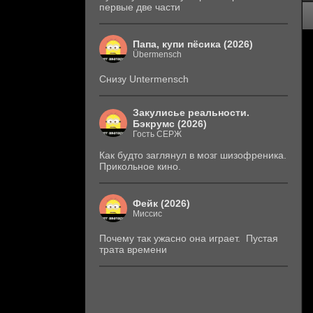
первые две части
Папа, купи пёсика (2026)
Übermensch
Снизу Untermensch
Закулисье реальности.
Бэкрумс (2026)
Гость СЕРЖ
Как будто заглянул в мозг шизофреника.
Прикольное кино.
Фейк (2026)
Миссис
Почему так ужасно она играет. Пустая
трата времени