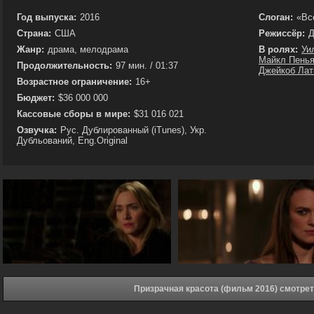
Год выпуска:
2016
Слоган:
«Вс
Страна:
США
Режиссёр:
Д
Жанр:
драма, мелодрама
В ролях:
Уи
Майкл Пень
Продолжительность:
97 мин. / 01:37
Джейкоб Ла
Возрастное ограничение:
16+
Бюджет:
$36 000 000
Кассовые сборы в мире:
$31 016 021
Озвучка:
Рус. Дублированный (iTunes), Укр.
Дубльований, Eng.Original
Призрачная красота (фильм 2016) смотре