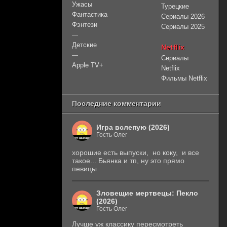
Ужасы
Турецкие
Фантастика
Сериалы 2026
Фэнтези
Сериалы 2025
—
Детские
Netflix
—
Сериалы
Apple TV+
Netflix
Фильмы Netflix
Последние комментарии
Игра вслепую (2026)
Гость Олег
хорошие есть выпуски, но коку, и все
такое... Бьянка и тп, ну это прямо
певицы
Зловещие мертвецы: Пекло
(2026)
Гость Олег
Лучше уж классику пересмотреть