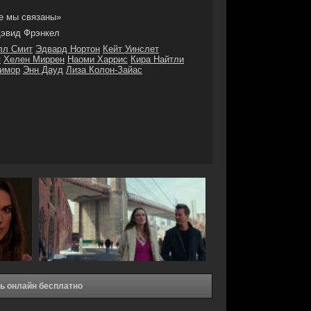
е мы связаны»
эвид Фрэнкел
лл Смит
Эдвард Нортон
Кейт Уинслет
я
Хелен Миррен
Наоми Харрис
Кира Найтли
тимор
Энн Дауд
Лиза Колон-Зайас
ть онлайн бесплатно