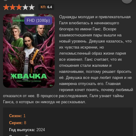
КП:
6.4
Однажды молодая и привлекательная
FHD (1080p)
Галя влюбилась в начинающего
блогера по имени Ганс. Вскоре
взаимоотношения пары вышли на
новый уровень. Девушке казалось, что
их чувства искренни, но
легкомысленный образ жизни парня
все изменил. Ганс считает, что их
отношения стали жалкими и
навязчивыми, поэтому решает бросить
её. Девушка все еще любит парня и не
намерена отпускать его. Главная
героиня хочет понять, почему любимый
отказался от нее. В процессе расследования, Галя узнает тайны
Ганса, о которых он никогда не рассказывал.
Сезон:
1
Серия:
8
Год выпуска:
2024