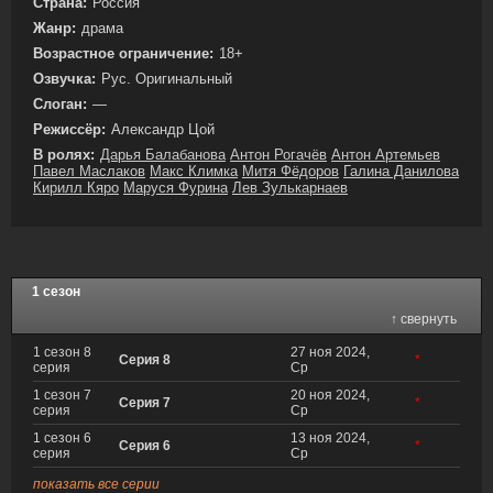
Страна:
Россия
Жанр:
драма
Возрастное ограничение:
18+
Озвучка:
Рус. Оригинальный
Слоган:
—
Режиссёр:
Александр Цой
В ролях:
Дарья Балабанова
Антон Рогачёв
Антон Артемьев
Павел Маслаков
Макс Климка
Митя Фёдоров
Галина Данилова
Кирилл Кяро
Маруся Фурина
Лев Зулькарнаев
1 сезон
↑ свернуть
1 сезон 8
27 ноя 2024,
Серия 8
*
серия
Ср
1 сезон 7
20 ноя 2024,
Серия 7
*
серия
Ср
1 сезон 6
13 ноя 2024,
Серия 6
*
серия
Ср
показать все серии