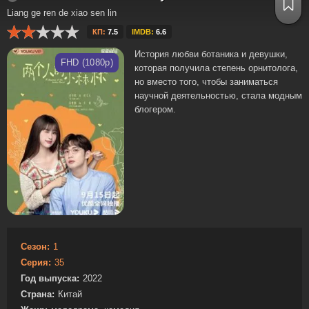
Liang ge ren de xiao sen lin
КП:
7.5
IMDB:
6.6
История любви ботаника и девушки,
FHD (1080p)
которая получила степень орнитолога,
но вместо того, чтобы заниматься
научной деятельностью, стала модным
блогером.
Сезон:
1
Серия:
35
Год выпуска:
2022
Страна:
Китай