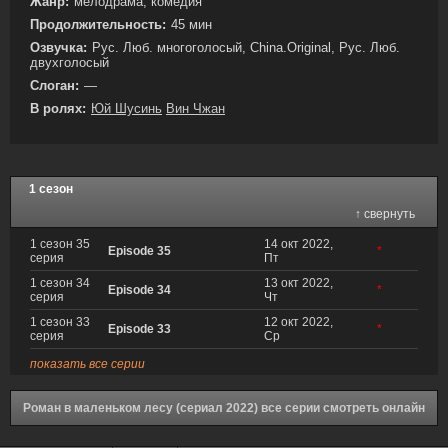
Жанр:
мелодрама, комедия
Продолжительность:
45 мин
Озвучка:
Рус. Люб. многоголосый, China.Original, Рус. Люб.
двухголосый
Слоган:
—
В ролях:
Юй Шусинь
Вин Чжан
1 сезон
↑ свернуть
1 сезон 35
14 окт 2022,
Episode 35
*
серия
Пт
1 сезон 34
13 окт 2022,
Episode 34
*
серия
Чт
1 сезон 33
12 окт 2022,
Episode 33
*
серия
Ср
показать все серии
Роман в маленьком лесу (сериал 2022) все серии смотреть онлайн