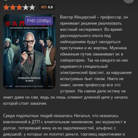
КП:
6.8
Виктор Мещерский – профессор, он
FHD (1080p)
принимает решение реализовать
жестокий эксперимент. Во время
двухнедельного опыта под
наблюдением будут находиться
преступники и их жертвы. Мужчина
обманным путем заманивает их в
лабораторию. Так на каждого из них
надевается специальный
электрический браслет, за нарушения
испытуемых бьет током. Никто не
знает, зачем профессор все это
устроил. На самом деле истину не
знает даже он сам, ведь он лишь элемент длинной цепи у начала
которой стоит заказчик.
Среди подопытных людей оказалась Наталья, что оказалась
вовлеченной в ДТП с влиятельным чиновником, экс-журналист в
долгах, потерявший жену из-за задолженностей, альфонс с
девушкой, у которых он похитил деньги, торговец наркотиками и