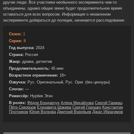
другие люди. Все участники необычного эксперимента чем-то
объединены, однако общее звено будет продолжительное время
оставаться для всех вопросом. Информация о незаконном
эксперименте добираться до полиции, начинается расследование.
Сезон:
1
Серия:
8
Год выпуска:
2024
Страна:
Россия
Жанр:
драма, детектив
Продолжительность:
45 мин
Возрастное ограничение:
18+
Озвучка:
Рус. Оригинальный, Рус. Ориг. (без цензуры)
Слоган:
—
Режиссёр:
Нурбек Эген
В ролях:
Фёдор Бондарчук
Алёна Михайлова
Сергей Гармаш
Пётр Скворцов
Елизавета Шакира
Сергей Горошко
Константин
Плотников
Юлия Волкова
Дмитрий Воробьев
Джал Ибрагимов